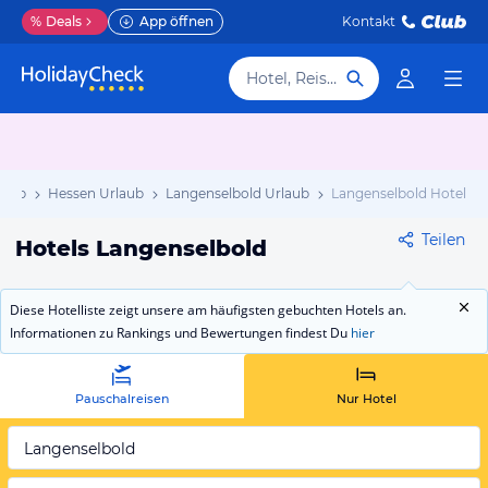
%
Deals
App öffnen
Kontakt
Hotel, Reiseziel
laub
Hessen Urlaub
Langenselbold Urlaub
Langenselbold Hotels
Teilen
Hotels Langenselbold
Diese Hotelliste zeigt unsere am häufigsten gebuchten Hotels an.
Informationen zu Rankings und Bewertungen findest Du
hier
Pauschalreisen
Nur Hotel
Langenselbold