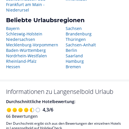
Frankfurt am Main -
Niederursel
Beliebte Urlaubsregionen
Bayern
Sachsen
Schleswig-Holstein
Brandenburg
Niedersachsen
Thüringen
Mecklenburg-Vorpommern
Sachsen-Anhalt
Baden-Württemberg
Berlin
Nordrhein-Westfalen
Saarland
Rheinland-Pfalz
Hamburg
Hessen
Bremen
Informationen zu
Langenselbold
Urlaub
Durchschnittliche Hotelbewertung:
4,3
/
6
66
Bewertungen
Der Durchschnitt ergibt sich aus den Bewertungen der einzelnen Hotels
in Langenselbold auf HolidayCheck.