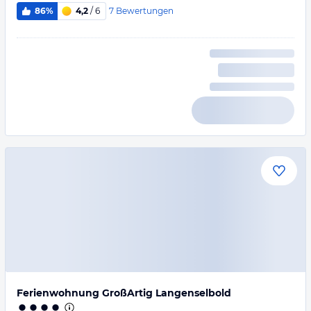
7
Bewertungen
86%
4,2
/ 6
Ferienwohnung GroßArtig Langenselbold