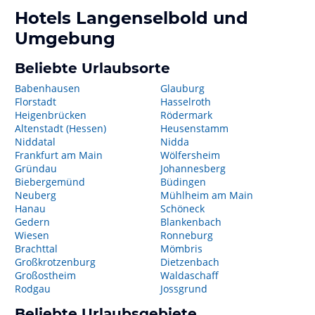
Hotels
Langenselbold
und
Umgebung
Beliebte Urlaubsorte
Babenhausen
Glauburg
Florstadt
Hasselroth
Heigenbrücken
Rödermark
Altenstadt (Hessen)
Heusenstamm
Niddatal
Nidda
Frankfurt am Main
Wölfersheim
Gründau
Johannesberg
Biebergemünd
Büdingen
Neuberg
Mühlheim am Main
Hanau
Schöneck
Gedern
Blankenbach
Wiesen
Ronneburg
Brachttal
Mömbris
Großkrotzenburg
Dietzenbach
Großostheim
Waldaschaff
Rodgau
Jossgrund
Beliebte Urlaubsgebiete