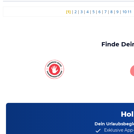
[1]
|
2
|
3
|
4
|
5
|
6
|
7
|
8
|
9
|
10
11
Finde Dei
Hol
Dein Urlaubsbegle
Exklusive App