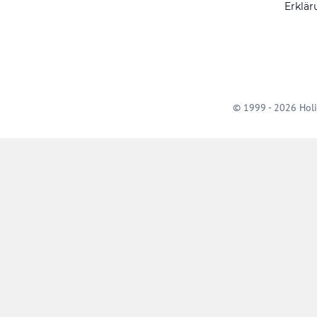
Erklär
© 1999 - 2026 Holi