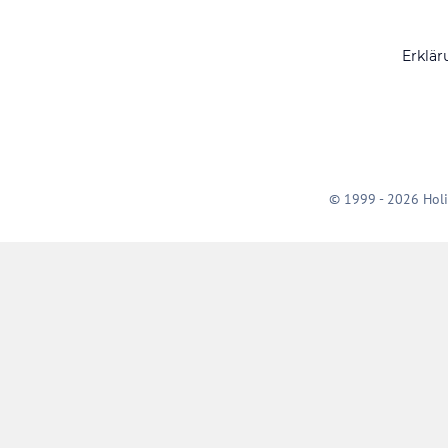
Erklär
© 1999 - 2026 Holi