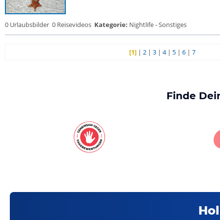
0 Urlaubsbilder
0 Reisevideos
Kategorie:
Nightlife - Sonstiges
[1]
|
2
|
3
|
4
|
5
|
6
|
7
Finde Dei
Hol