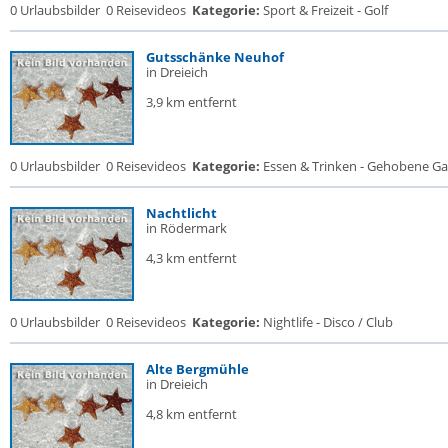
0 Urlaubsbilder
0 Reisevideos
Kategorie:
Sport & Freizeit - Golf
Gutsschänke Neuhof
in Dreieich
3,9 km entfernt
0 Urlaubsbilder
0 Reisevideos
Kategorie:
Essen & Trinken - Gehobene Gas
Nachtlicht
in Rödermark
4,3 km entfernt
0 Urlaubsbilder
0 Reisevideos
Kategorie:
Nightlife - Disco / Club
Alte Bergmühle
in Dreieich
4,8 km entfernt