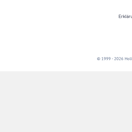
Erklär
© 1999 - 2026 Holi