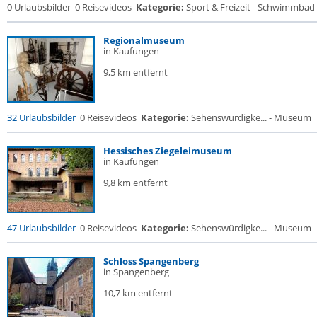
0 Urlaubsbilder
0 Reisevideos
Kategorie:
Sport & Freizeit - Schwimmbad
Regionalmuseum
in Kaufungen
9,5 km entfernt
32 Urlaubsbilder
0 Reisevideos
Kategorie:
Sehenswürdigke... - Museum
Hessisches Ziegeleimuseum
in Kaufungen
9,8 km entfernt
47 Urlaubsbilder
0 Reisevideos
Kategorie:
Sehenswürdigke... - Museum
Schloss Spangenberg
in Spangenberg
10,7 km entfernt