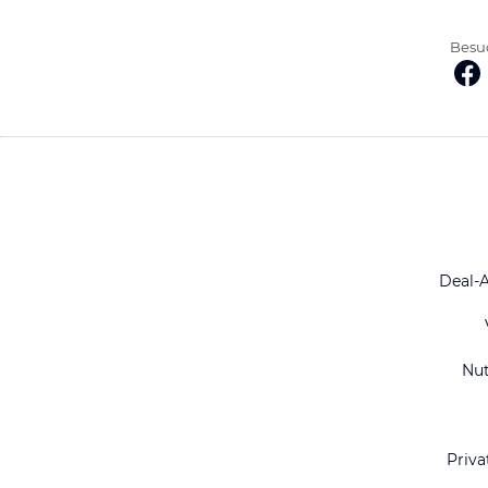
Besuc
Deal-
Nu
Priva