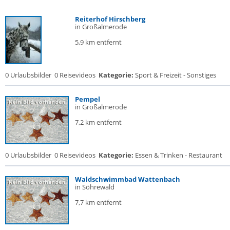
Reiterhof Hirschberg
in Großalmerode
5,9 km entfernt
0 Urlaubsbilder
0 Reisevideos
Kategorie:
Sport & Freizeit - Sonstiges
Pempel
in Großalmerode
7,2 km entfernt
0 Urlaubsbilder
0 Reisevideos
Kategorie:
Essen & Trinken - Restaurant
Waldschwimmbad Wattenbach
in Söhrewald
7,7 km entfernt