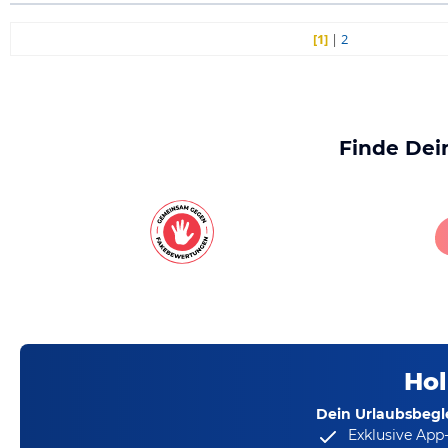
[1]
|
2
Finde Dei
Hol
Dein Urlaubsbegle
Exklusive App