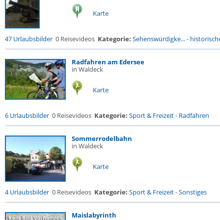
Karte
47 Urlaubsbilder
0 Reisevideos
Kategorie:
Sehenswürdigke...
-
historische
Radfahren am Edersee
in Waldeck
Karte
6 Urlaubsbilder
0 Reisevideos
Kategorie:
Sport & Freizeit
-
Radfahren
Sommerrodelbahn
in Waldeck
Karte
4 Urlaubsbilder
0 Reisevideos
Kategorie:
Sport & Freizeit
-
Sonstiges
Maislabyrinth