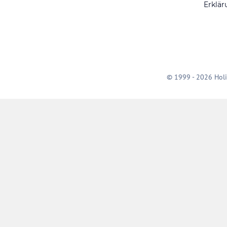
Erklär
© 1999 - 2026 Holi