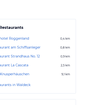
Restaurants
hotel Roggenland
0,4
km
aurant am Schiffsanleger
0,8
km
aurant Strandhaus No. 12
0,9
km
aurant La Cascata
2,5
km
 Knusperhäuschen
9,1
km
aurants in Waldeck