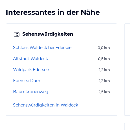
Interessantes in der Nähe
Sehenswürdigkeiten
Schloss Waldeck bei Edersee
0,0
km
Altstadt Waldeck
0,5
km
Wildpark Edersee
2,2
km
Edersee Dam
2,3
km
Baumkronenweg
2,5
km
Sehenswürdigkeiten in Waldeck