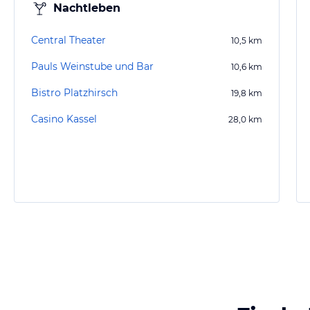
Nachtleben
Central Theater
10,5
km
Pauls Weinstube und Bar
10,6
km
Bistro Platzhirsch
19,8
km
Casino Kassel
28,0
km