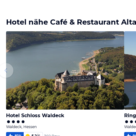
Bild
melden
von Herbert
Hotel nähe Café & Restaurant Alt
Hotel Schloss Waldeck
Ring
Waldeck, Hessen
Walde
81
%
5,2
/
6
9