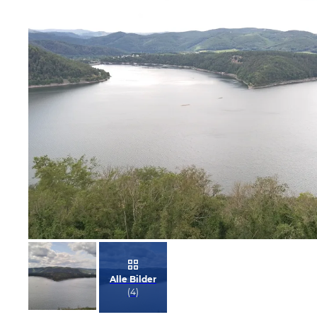
Bild melden
von Heidi W
Alle Bilder
(
4
)