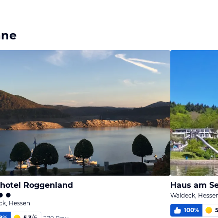
ane
hotel Roggenland
Haus am S
Waldeck, Hesse
ck, Hessen
100
%
5
8
%
5,3
/
6