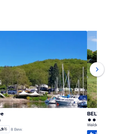
ee
n
Waldeck, Hessen
,9
/
6
8 Bew.
100
%
5,7
/
6