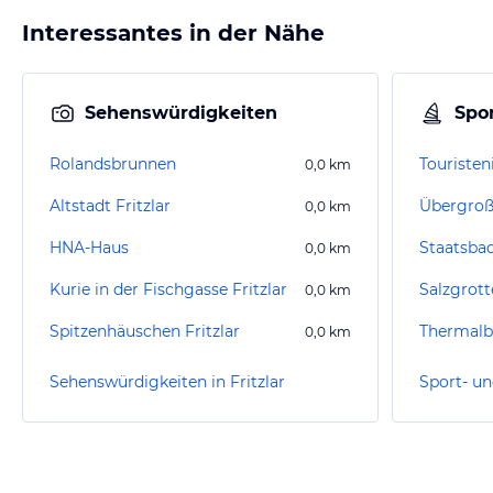
Interessantes in der Nähe
Sehenswürdigkeiten
Spor
Rolandsbrunnen
Touristen
0,0
km
Altstadt Fritzlar
Übergroße
0,0
km
HNA-Haus
Staatsba
0,0
km
Kurie in der Fischgasse Fritzlar
Salzgrot
0,0
km
Spitzenhäuschen Fritzlar
Thermalb
0,0
km
Sehenswürdigkeiten in Fritzlar
Sport- un