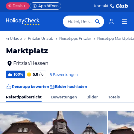
%
Deals
App öffnen
Kontakt
Hotel, Reiseziel
ssen Urlaub
Fritzlar Urlaub
Reisetipps Fritzlar
Reisetipp Marktplatz
Marktplatz
Fritzlar/Hessen
100%
5,8
/ 6
8 Bewertungen
Reisetipp bewerten
Bilder hochladen
Reisetippübersicht
Bewertungen
Bilder
Hotels