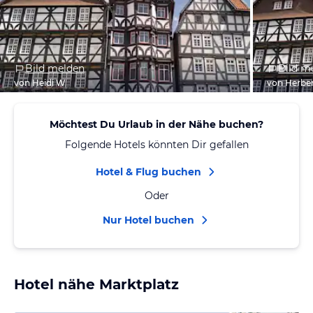
Bild melden
Bild m
von Heidi W
von Herbe
Möchtest Du Urlaub in der Nähe buchen?
Folgende Hotels könnten Dir gefallen
Hotel & Flug buchen
Oder
Nur Hotel buchen
Hotel nähe Marktplatz