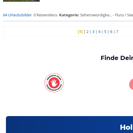
64 Urlaubsbilder
0 Reisevideos
Kategorie:
Sehenswürdigke... - Fluss / See /
[1]
|
2
|
3
|
4
|
5
|
6
|
7
Finde Dei
Hol