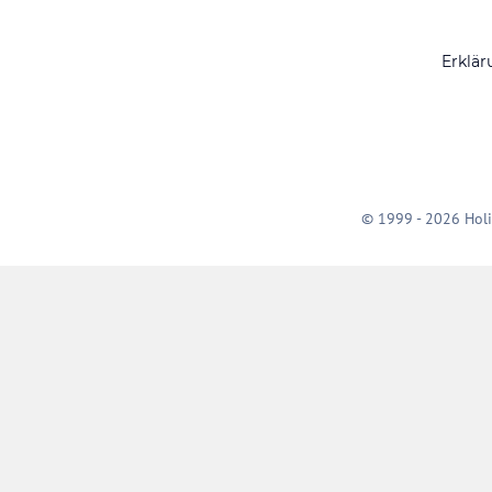
Erklär
© 1999 - 2026 Holi