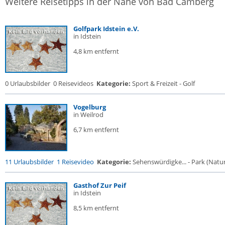
Weitere Reisetipps in der Nähe von Bad Camberg
Golfpark Idstein e.V.
in Idstein
4,8 km entfernt
0 Urlaubsbilder
0 Reisevideos
Kategorie:
Sport & Freizeit - Golf
Vogelburg
in Weilrod
6,7 km entfernt
11 Urlaubsbilder
1 Reisevideo
Kategorie:
Sehenswürdigke... - Park (Naturr
Gasthof Zur Peif
in Idstein
8,5 km entfernt