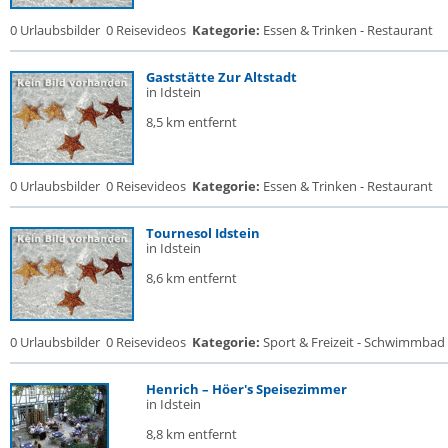
0 Urlaubsbilder
0 Reisevideos
Kategorie:
Essen & Trinken - Restaurant
Gaststätte Zur Altstadt
in Idstein
8,5 km entfernt
0 Urlaubsbilder
0 Reisevideos
Kategorie:
Essen & Trinken - Restaurant
Tournesol Idstein
in Idstein
8,6 km entfernt
0 Urlaubsbilder
0 Reisevideos
Kategorie:
Sport & Freizeit - Schwimmbad
Henrich – Höer's Speisezimmer
in Idstein
8,8 km entfernt