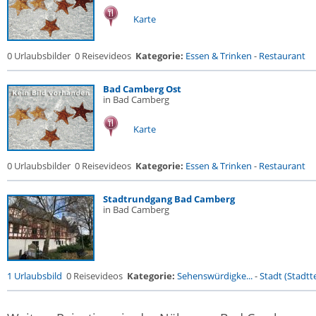
Karte
0 Urlaubsbilder
0 Reisevideos
Kategorie:
Essen & Trinken
-
Restaurant
Bad Camberg Ost
in Bad Camberg
Karte
0 Urlaubsbilder
0 Reisevideos
Kategorie:
Essen & Trinken
-
Restaurant
Stadtrundgang Bad Camberg
in Bad Camberg
1 Urlaubsbild
0 Reisevideos
Kategorie:
Sehenswürdigke...
-
Stadt (Stadtte