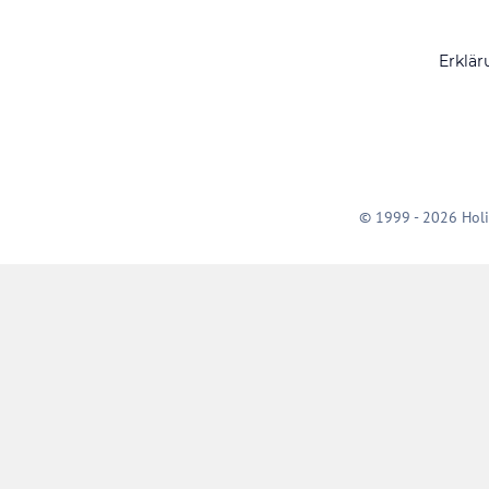
Erklär
© 1999 - 2026 Holi