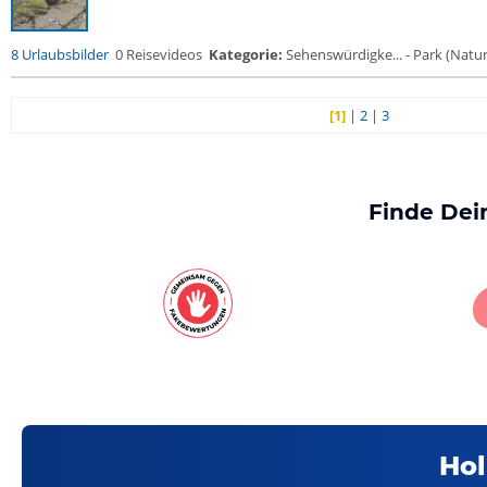
8 Urlaubsbilder
0 Reisevideos
Kategorie:
Sehenswürdigke... - Park (Naturr
[1]
|
2
|
3
Finde Dei
Hol