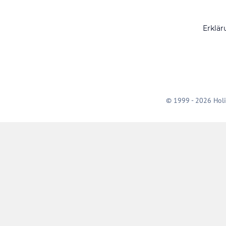
Erklär
© 1999 - 2026 Holi