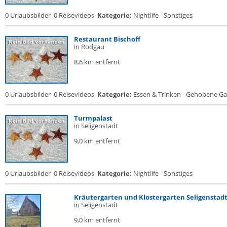
0 Urlaubsbilder
0 Reisevideos
Kategorie:
Nightlife - Sonstiges
Restaurant Bischoff
in Rodgau
8,6 km entfernt
0 Urlaubsbilder
0 Reisevideos
Kategorie:
Essen & Trinken - Gehobene Gas
Turmpalast
in Seligenstadt
9,0 km entfernt
0 Urlaubsbilder
0 Reisevideos
Kategorie:
Nightlife - Sonstiges
Kräutergarten und Klostergarten Seligenstad
in Seligenstadt
9,0 km entfernt