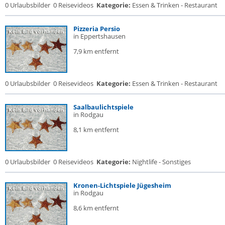
0 Urlaubsbilder
0 Reisevideos
Kategorie:
Essen & Trinken - Restaurant
Pizzeria Persio
in Eppertshausen
7,9 km entfernt
0 Urlaubsbilder
0 Reisevideos
Kategorie:
Essen & Trinken - Restaurant
Saalbaulichtspiele
in Rodgau
8,1 km entfernt
0 Urlaubsbilder
0 Reisevideos
Kategorie:
Nightlife - Sonstiges
Kronen-Lichtspiele Jügesheim
in Rodgau
8,6 km entfernt