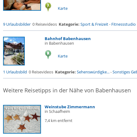
Karte
9 Urlaubsbilder
0 Reisevideos
Kategorie:
Sport & Freizeit
-
Fitnessstudio .
Bahnhof Babenhausen
in Babenhausen
Karte
1 Urlaubsbild
0 Reisevideos
Kategorie:
Sehenswürdigke...
-
Sonstiges G
Weitere Reisetipps in der Nähe von Babenhausen
Weinstube Zimmermann
in Schaafheim
7,4 km entfernt