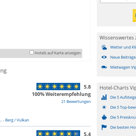
Wissenswertes z
Wetter und Kl
Hotels auf Karte anzeigen
Neue Beiträge
Mietwagen Vip
ing
5.8
Hotel-Charts Vipi
100% Weiterempfehlung
Die 5 Aufsteig
21 Bewertungen
Die 5 Top-bew
Die 5 Preisknü
..
-
Berg / Vulkan
Die besten Ho
5.4