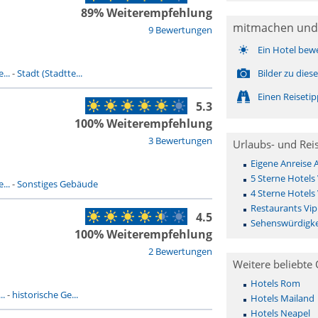
89% Weiterempfehlung
mitmachen und
9 Bewertungen
Ein Hotel bew
...
-
Stadt (Stadtte...
Bilder zu die
Einen Reiseti
5.3
100% Weiterempfehlung
3 Bewertungen
Urlaubs- und Rei
Eigene Anreise 
5 Sterne Hotels 
...
-
Sonstiges Gebäude
4 Sterne Hotels 
Restaurants Vipi
4.5
Sehenswürdigkei
100% Weiterempfehlung
2 Bewertungen
Weitere beliebte 
Hotels Rom
..
-
historische Ge...
Hotels Mailand
Hotels Neapel