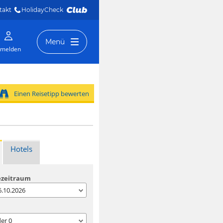
takt
HolidayCheck 
Menü
melden
Einen Reisetipp bewerten
Hotels
ezeitraum
06.10.2026
der
0