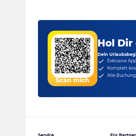
Hol Dir
Dein Urlaubsbegl
Exklusive Ap
Komplett kos
Alle Buchungs
Scan mich
Service
Für Partner