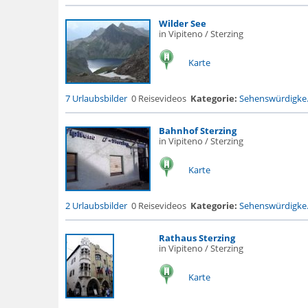
Wilder See
in Vipiteno / Sterzing
Karte
7 Urlaubsbilder
0 Reisevideos
Kategorie:
Sehenswürdigke.
Bahnhof Sterzing
in Vipiteno / Sterzing
Karte
2 Urlaubsbilder
0 Reisevideos
Kategorie:
Sehenswürdigke.
Rathaus Sterzing
in Vipiteno / Sterzing
Karte