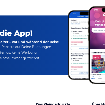
 die App!
eiter – vor und während der Reise
p-Rabatte
auf Deine Buchungen
tenlos,
keine Werbung
infos immer griffbereit
Das Kleingedruckte
Über H