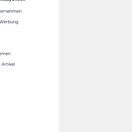
ternehmen
 Werbung
hemen
 Artikel