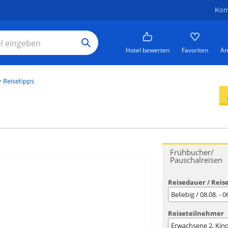
Kon
Hotel bewerten
Favoriten
An
 Reisetipps
Frühbucher/
Pauschalreisen
Reisedauer / Reis
Beliebig / 08.08. - 
Reiseteilnehmer
Erwachsene
2
, Kin