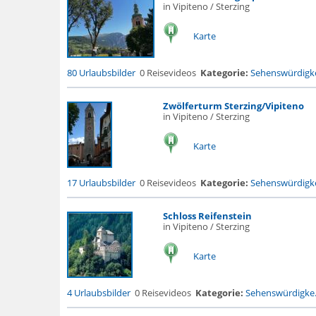
in Vipiteno / Sterzing
Karte
80 Urlaubsbilder
0 Reisevideos
Kategorie:
Sehenswürdigke
Zwölferturm Sterzing/Vipiteno
in Vipiteno / Sterzing
Karte
17 Urlaubsbilder
0 Reisevideos
Kategorie:
Sehenswürdigke
Schloss Reifenstein
in Vipiteno / Sterzing
Karte
4 Urlaubsbilder
0 Reisevideos
Kategorie:
Sehenswürdigke.