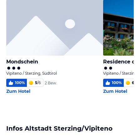
Mondschein
Residence die
Vipiteno / Sterzing, Südtirol
Vipiteno / Sterzing, 
100
%
5
/
6
100
%
6,0
/
2 Bew.
Zum Hotel
Zum Hotel
Infos Altstadt Sterzing/Vipiteno