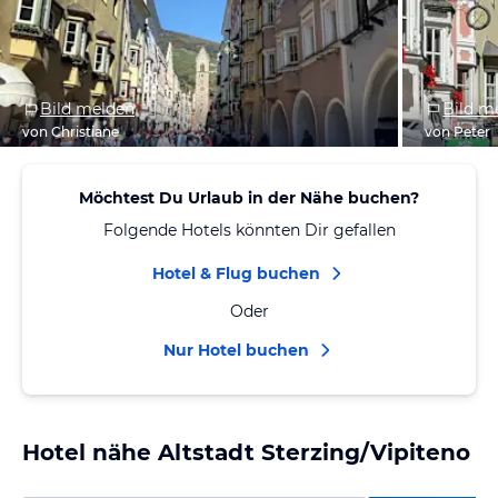
Bild melden
Bild m
von Christiane
von Peter
Möchtest Du Urlaub in der Nähe buchen?
Folgende Hotels könnten Dir gefallen
Hotel & Flug buchen
Oder
Nur Hotel buchen
Hotel nähe Altstadt Sterzing/Vipiteno