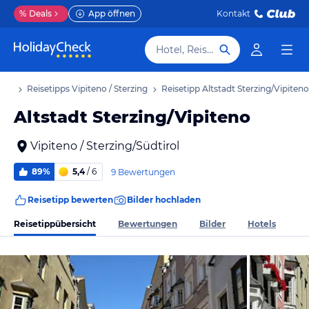
%
Deals
App öffnen
Kontakt
Hotel, Reiseziel
laub
Reisetipps Vipiteno / Sterzing
Reisetipp Altstadt Sterzing/Vipiteno
Altstadt Sterzing/Vipiteno
Vipiteno / Sterzing/Südtirol
89%
5,4
/ 6
9 Bewertungen
Reisetipp bewerten
Bilder hochladen
Reisetippübersicht
Bewertungen
Bilder
Hotels