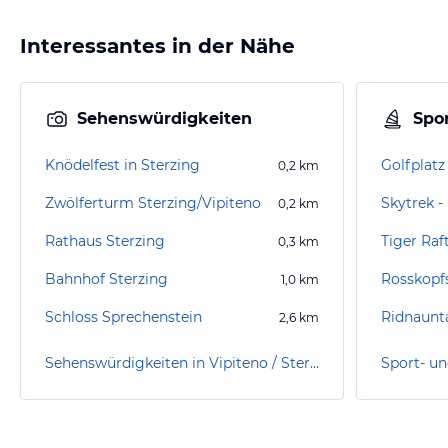
Interessantes in der Nähe
Sehenswürdigkeiten
Spor
Knödelfest in Sterzing
Golfplatz
0,2
km
Zwölferturm Sterzing/Vipiteno
Skytrek -
0,2
km
Rathaus Sterzing
Tiger Raf
0,3
km
Bahnhof Sterzing
Rosskopf
1,0
km
Schloss Sprechenstein
Ridnaunt
2,6
km
Sehenswürdigkeiten in Vipiteno / Sterzing