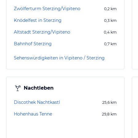
Zwölferturm Sterzing/Vipiteno
0,2
km
Knödelfest in Sterzing
0,3
km
Altstadt Sterzing/Vipiteno
0,4
km
Bahnhof Sterzing
0,7
km
Sehenswürdigkeiten in Vipiteno / Sterzing
Nachtleben
Discothek Nachtkastl
25,6
km
Hohenhaus Tenne
29,8
km