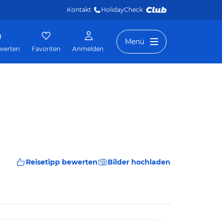
Kontakt
HolidayCheck 
Menü
werten
Favoriten
Anmelden
Reisetipp bewerten
Bilder hochladen