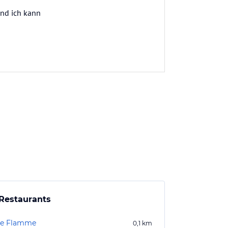
und ich kann
Restaurants
ne Flamme
0,1
km