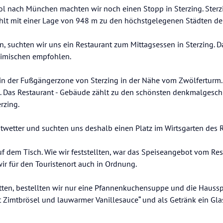
ol nach München machten wir noch einen Stopp in Sterzing. Sterzi
zählt mit einer Lage von 948 m zu den höchstgelegenen Städten de
n, suchten wir uns ein Restaurant zum Mittagsessen in Sterzing. D
eimischen empfohlen.
en in der Fußgängerzone von Sterzing in der Nähe vom Zwölferturm
g. Das Restaurant - Gebäude zählt zu den schönsten denkmalgesc
rzing.
twetter und suchten uns deshalb einen Platz im Wirtsgarten des R
uf dem Tisch. Wie wir feststellten, war das Speiseangebot vom Rest
wir für den Touristenort auch in Ordnung.
ten, bestellten wir nur eine Pfannenkuchensuppe und die Hausspe
Zimtbrösel und lauwarmer Vanillesauce“ und als Getränk ein Gla