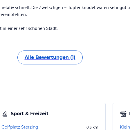
relativ schnell. Die Zwetschgen – Topfenknödel waren sehr gut 
iterempfehlen.
 in einer sehr schönen Stadt.
Alle Bewertungen (1)
Sport & Freizeit
Golfplatz Sterzing
Klei
0,3
km