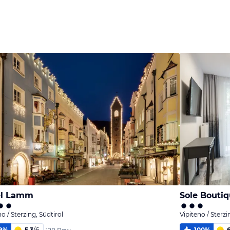
el Lamm
Sole Boutiq
no / Sterzing, Südtirol
Vipiteno / Sterzi
9
%
5,3
/
6
100
%