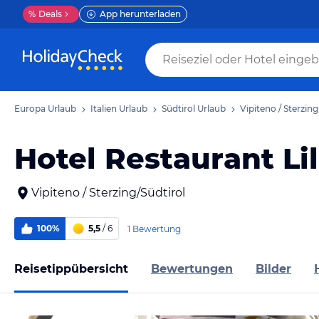
%
Deals
App herunterladen
Europa Urlaub
Italien Urlaub
Südtirol Urlaub
Vipiteno / Sterzin
Hotel Restaurant Lil
Vipiteno / Sterzing/Südtirol
100%
5,5
/ 6
1 Bewertung
Reisetippübersicht
Bewertungen
Bilder