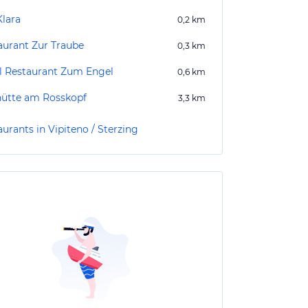
Klara
0,2
km
aurant Zur Traube
0,3
km
l Restaurant Zum Engel
0,6
km
hütte am Rosskopf
3,3
km
urants in Vipiteno / Sterzing