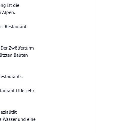
ng ist die
r Alpen.
as Restaurant
. Der Zwölferturm
hützten Bauten
estaurants.
aurant Lilie sehr
zialität
s Wasser und eine