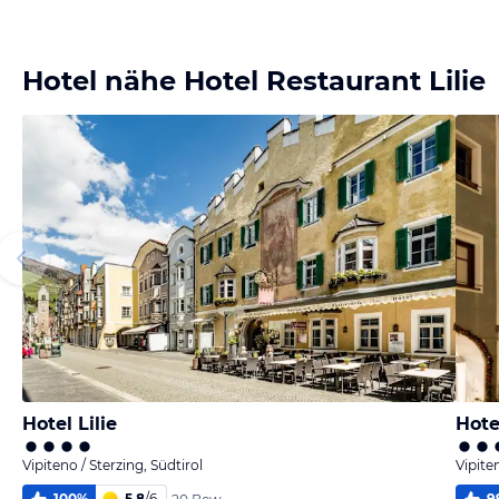
Bild
melden
von Manfred
Hotel nähe Hotel Restaurant Lilie
Hotel Lilie
Hot
Vipiteno / Sterzing, Südtirol
Vipite
100
%
5,8
/
6
9