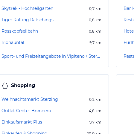
Skytrek - Hochseilgarten
Bar 
0,7
km
Tiger Rafting Ratschings
Rest
0,8
km
Rosskopfseilbahn
Hote
0,8
km
Ridnauntal
Furl
9,7
km
Sport- und Freizeitangebote in Vipiteno / Sterzing
Resta
Shopping
Weihnachtsmarkt Sterzing
0,2
km
Outlet Center Brennero
4,8
km
Einkaufsmarkt Plus
9,7
km
Einkaufen & Shopping
20,0
km