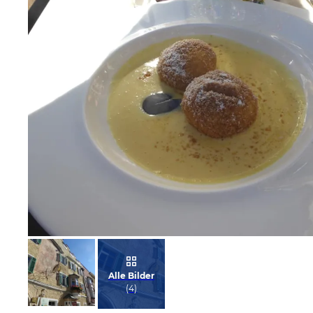
Bild melden
von Manfred
Alle Bilder
(
4
)