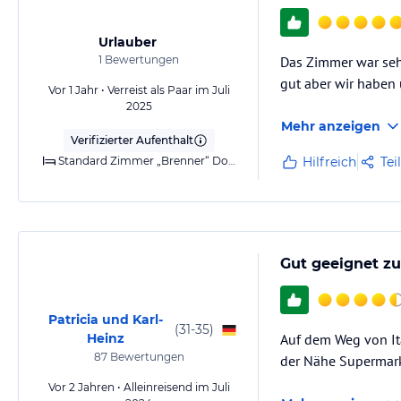
Urlauber
1
Bewertungen
Das Zimmer war seh
gut aber wir haben 
Vor 1 Jahr • Verreist als Paar im Juli
2025
Mehr anzeigen
Verifizierter Aufenthalt
Standard Zimmer „Brenner“ Doppelzimmer ohne Balko
Hilfreich
Tei
Gut geeignet z
Patricia und Karl-
(
31-35
)
Heinz
Auf dem Weg von Ita
87
Bewertungen
der Nähe Supermark
Vor 2 Jahren • Alleinreisend im Juli