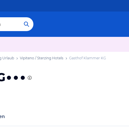
ng Urlaub
Vipiteno / Sterzing Hotels
Gasthof Klammer KG
G
en