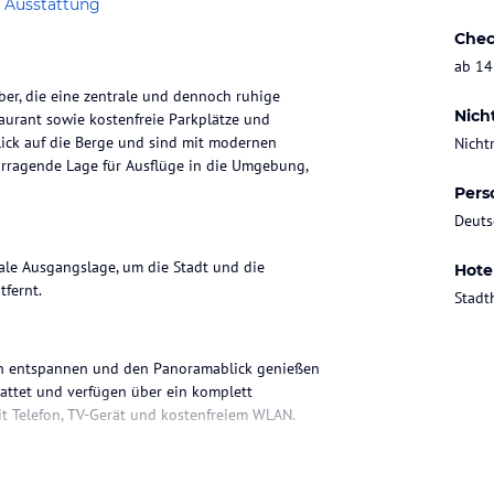
 Ausstattung
Chec
ab 14
ber, die eine zentrale und dennoch ruhige
Nich
aurant sowie kostenfreie Parkplätze und
lick auf die Berge und sind mit modernen
Nicht
orragende Lage für Ausflüge in die Umgebung,
Pers
Deuts
eale Ausgangslage, um die Stadt und die
Hote
fernt.
Stadt
ich entspannen und den Panoramablick genießen
attet und verfügen über ein komplett
t Telefon, TV-Gerät und kostenfreiem WLAN.
arunter ein Restaurant und eine Bar. Das