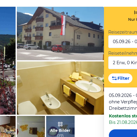
Nur 
Reisezeitrau
05.09.26 - 
Reiseteilneh
2 Erw, 0 Kin
vom Hotelier, August 2016
Filter
05.09.2026 - 
ohne Verpfl
Dreibettzim
Kostenlos st
Bis 21.08.2026
vom Hotelier, Mai 2016
Alle Bilder
(
27
)