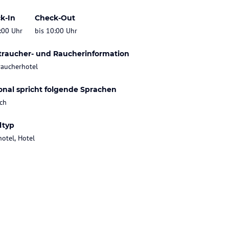
k-In
Check-Out
:00 Uhr
bis 10:00 Uhr
traucher- und Raucherinformation
raucherhotel
onal spricht folgende Sprachen
ch
ltyp
hotel, Hotel