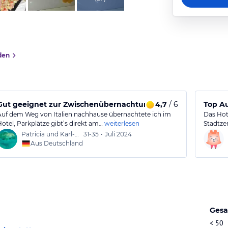
den
ck
Gut geeignet zur Zwischenübernachtung
4,7
/ 6
Top A
Auf dem Weg von Italien nachhause übernachtete ich im
Das Hot
Hotel, Parkplätze gibt’s direkt am…
weiterlesen
Stadtze
Patricia und Karl-Heinz
31-35
•
Juli 2024
Aus Deutschland
Gesa
< 50