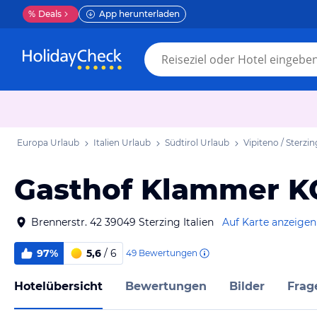
%
Deals
App herunterladen
Europa Urlaub
Italien Urlaub
Südtirol Urlaub
Vipiteno / Sterzi
Gasthof Klammer K
Brennerstr. 42 39049 Sterzing Italien
Auf Karte anzeigen
97%
5,6
/ 6
49
Bewertungen
Hotelübersicht
Bewertungen
Bilder
Frag