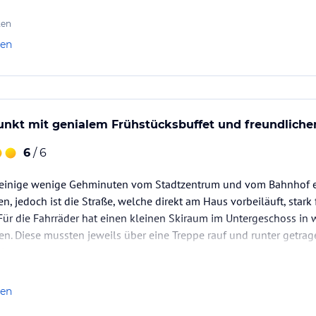
ten
len
nkt mit genialem Frühstücksbuffet und freundliche
6
/ 6
r einige wenige Gehminuten vom Stadtzentrum und vom Bahnhof e
, jedoch ist die Straße, welche direkt am Haus vorbeiläuft, stark 
 Für die Fahrräder hat einen kleinen Skiraum im Untergeschoss in
n. Diese mussten jeweils über eine Treppe rauf und runter getra
blem.
len