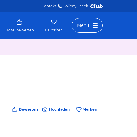
Kontakt
HolidayCheck 
Menü
Hotel bewerten
Favoriten
Bewerten
Hochladen
Merken