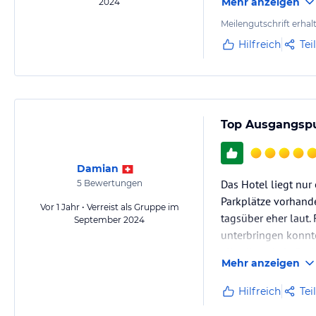
Mehr anzeigen
2024
Meilengutschrift erhal
Hilfreich
Tei
Top Ausgangspu
Damian
Das Hotel liegt nu
5
Bewertungen
Parkplätze vorhanden
Vor 1 Jahr • Verreist als Gruppe im
tagsüber eher laut.
September 2024
unterbringen konnte
allerdings kein Pro
Mehr anzeigen
Hilfreich
Tei