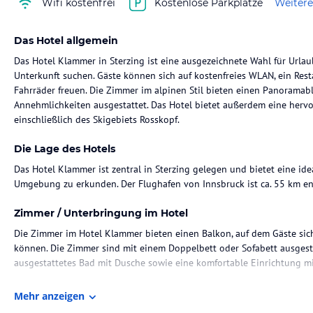
Wifi kostenfrei
Kostenlose Parkplätze
Weitere
Das Hotel allgemein
Das Hotel Klammer in Sterzing ist eine ausgezeichnete Wahl für Urlau
Unterkunft suchen. Gäste können sich auf kostenfreies WLAN, ein Rest
Fahrräder freuen. Die Zimmer im alpinen Stil bieten einen Panoramab
Annehmlichkeiten ausgestattet. Das Hotel bietet außerdem eine herv
einschließlich des Skigebiets Rosskopf.
Die Lage des Hotels
Das Hotel Klammer ist zentral in Sterzing gelegen und bietet eine id
Umgebung zu erkunden. Der Flughafen von Innsbruck ist ca. 55 km ent
Zimmer / Unterbringung im Hotel
Die Zimmer im Hotel Klammer bieten einen Balkon, auf dem Gäste s
können. Die Zimmer sind mit einem Doppelbett oder Sofabett ausgest
ausgestattetes Bad mit Dusche sowie eine komfortable Einrichtung mi
Gastronomie im Hotel
Mehr anzeigen
Das Hotel bietet ein abwechslungsreiches gastronomisches Angebot, d