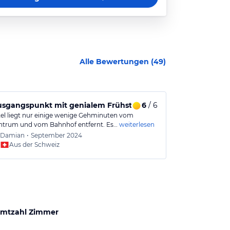
Alle Bewertungen (
49
)
usgangspunkt mit genialem Frühstücksbuffet und freundlic
6
/ 6
Sehr schöne
el liegt nur einige wenige Gehminuten vom
Sehr schöne re
ntrum und vom Bahnhof entfernt. Es…
weiterlesen
gegessen. Früh
Damian
•
September 2024
Thoma
Aus der Schweiz
Aus
mtzahl Zimmer