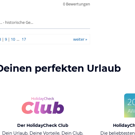
0 Bewertungen
 - historische Ge...
8
|
9
|
10
...
17
weiter »
Deinen perfekten Urlaub
Der HolidayCheck Club
HolidayC
Dein Urlaub. Deine Vorteile. Dein Club.
Die beliebtesten