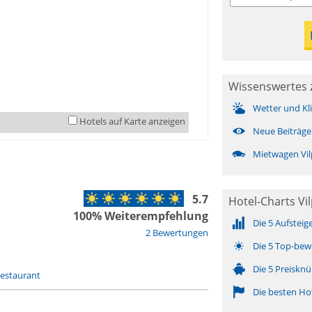
Wissenswertes z
Wetter und Kl
Hotels auf Karte anzeigen
Neue Beiträge
Mietwagen Vil
5.7
Hotel-Charts Vi
100% Weiterempfehlung
Die 5 Aufsteig
2 Bewertungen
Die 5 Top-bew
Die 5 Preisknü
estaurant
Die besten Ho