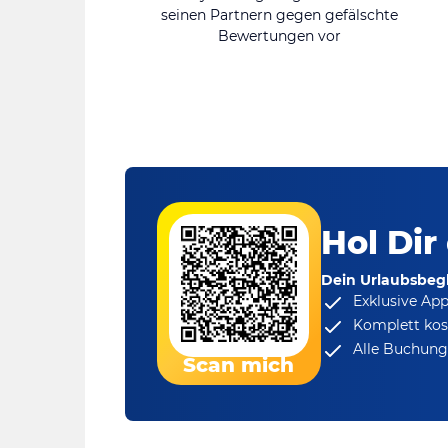
seinen Partnern gegen gefälschte
Bewertungen vor
Hol Dir
Dein Urlaubsbegl
Exklusive Ap
Komplett kos
Alle Buchungs
Scan mich