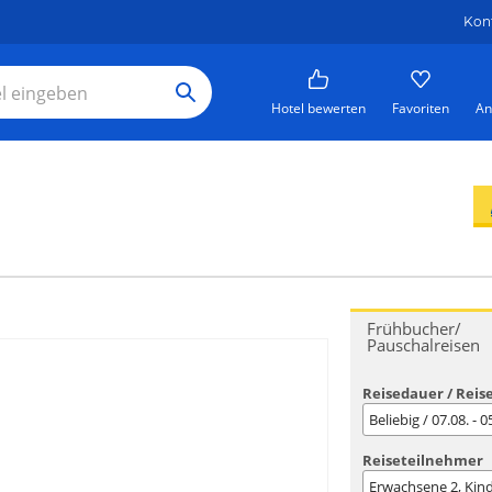
Kon
Hotel bewerten
Favoriten
An
Frühbucher/
Pauschalreisen
Reisedauer / Reis
Beliebig / 07.08. - 
Reiseteilnehmer
Erwachsene
2
, Kin