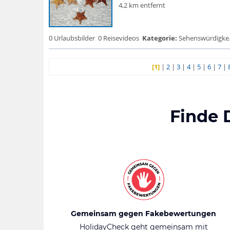
4,2 km entfernt
0 Urlaubsbilder
0 Reisevideos
Kategorie:
Sehenswürdigke...
[1]
|
2
|
3
|
4
|
5
|
6
|
7
|
Finde 
Gemeinsam gegen Fakebewertungen
HolidayCheck geht gemeinsam mit