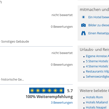
n
mitmachen und
nicht bewertet
Ein Hotel bew
Bilder zu die
0 Bewertungen
Einen Reiseti
- Sonstiges Gebäude
Urlaubs- und Rei
nicht bewertet
Eigene Anreise 
5 Sterne Hotels 
0 Bewertungen
4 Sterne Hotels 
Restaurants Vil
Sehenswürdigkei
historische Ge...
5.7
Weitere beliebte 
100% Weiterempfehlung
Hotels Rom
Hotels Mailand
3 Bewertungen
Hotels Neapel