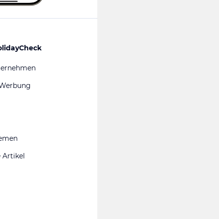
olidayCheck
ternehmen
 Werbung
hemen
 Artikel