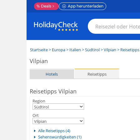
%
Deals
App herunterladen
Startseite
>
Europa
>
Italien
>
Südtirol
>
Vilpian
> Reisetipps
Vilpian
Hotels
Reisetipps
Reisetipps Vilpian
Region
Ort
Alle Reisetipps (4)
Sehenswürdigkeiten (1)