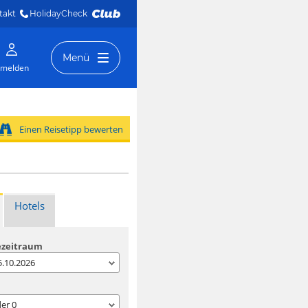
takt
HolidayCheck 
Menü
melden
Einen Reisetipp bewerten
Hotels
ezeitraum
05.10.2026
der
0