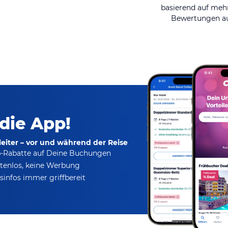
basierend auf mehr
Bewertungen au
 die App!
eiter – vor und während der Reise
p-Rabatte
auf Deine Buchungen
tenlos,
keine Werbung
infos immer griffbereit