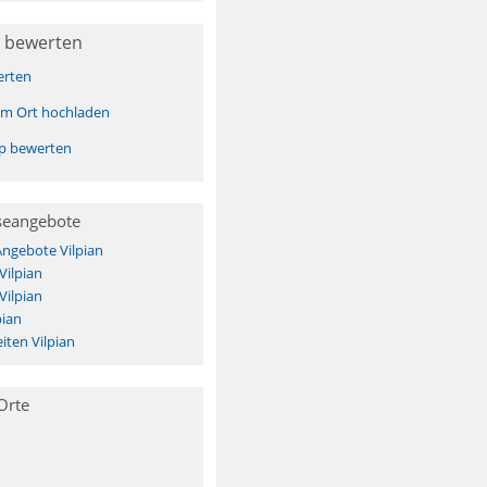
 bewerten
erten
sem Ort hochladen
pp bewerten
seangebote
Angebote Vilpian
Vilpian
Vilpian
pian
ten Vilpian
Orte