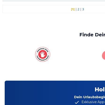
[1]
|
2
|
3
Finde Dei
Hol
Dein Urlaubsbegle
Exklusive App