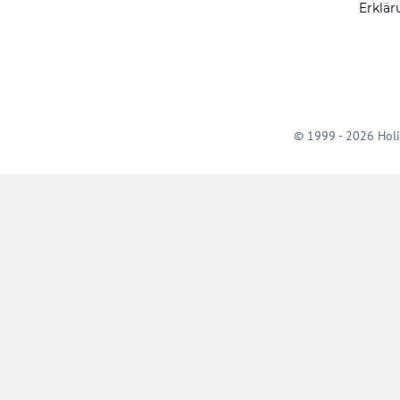
Erklär
© 1999 - 2026 Holi