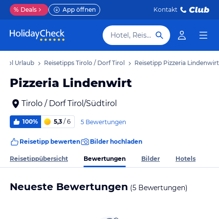
%
Deals
App öffnen
Kontakt
Hotel, Reiseziel
 Tirol Urlaub
Reisetipps Tirolo / Dorf Tirol
Reisetipp Pizzeria Lindenwirt
Pizzeria Lindenwirt
Tirolo / Dorf Tirol/Südtirol
100%
5,3
/ 6
5 Bewertungen
Reisetipp bewerten
Bilder hochladen
Bewertungen
Reisetippübersicht
Bilder
Hotels
Neueste Bewertungen
(5 Bewertungen)