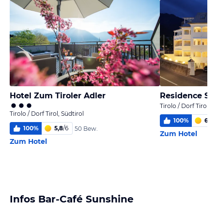
Hotel Zum Tiroler Adler
Residence Sis
Tirolo / Dorf Tirol, S
Tirolo / Dorf Tirol, Südtirol
100
%
6,0
/
100
%
5,8
/
6
50 Bew.
Zum Hotel
Zum Hotel
Infos Bar-Café Sunshine