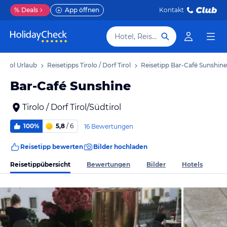
%
Deals
App öffnen
Kontakt
Hotel, Reiseziel
f Tirol Urlaub
Reisetipps Tirolo / Dorf Tirol
Reisetipp Bar-Café Sunshine
Bar-Café Sunshine
Tirolo / Dorf Tirol/Südtirol
100%
5,8
/ 6
16 Bewertungen
Reisetipp bewerten
Bilder hochladen
Reisetippübersicht
Bewertungen
Bilder
Hotels