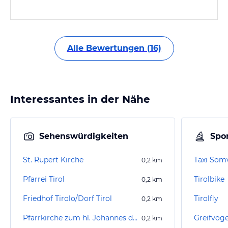
Alle Bewertungen (16)
Interessantes in der Nähe
Sehenswürdigkeiten
Spor
St. Rupert Kirche
Taxi Som
0,2
km
Pfarrei Tirol
Tirolbike
0,2
km
Friedhof Tirolo/Dorf Tirol
Tirolfly
0,2
km
Pfarrkirche zum hl. Johannes dem Täufer
0,2
km