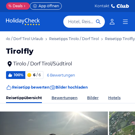
%
Deals
App öffnen
Kontakt
Hotel, Reiseziel
Tirolo / Dorf Tirol Urlaub
Reisetipps Tirolo / Dorf Tirol
Reisetipp Tirolfly
Tirolfly
Tirolo / Dorf Tirol/Südtirol
100%
6
/ 6
6 Bewertungen
Reisetipp bewerten
Bilder hochladen
Reisetippübersicht
Bewertungen
Bilder
Hotels