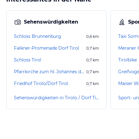
Sehenswürdigkeiten
Spor
Schloss Brunnenburg
Taxi Som
0,6
km
Falkner-Promenade Dorf Tirol
0,7
km
Schloss Tirol
Tirolbike
0,7
km
Pfarrkirche zum hl. Johannes dem Täufer
0,7
km
Friedhof Tirolo/Dorf Tirol
Maiser W
0,7
km
Sehenswürdigkeiten in Tirolo / Dorf Tirol