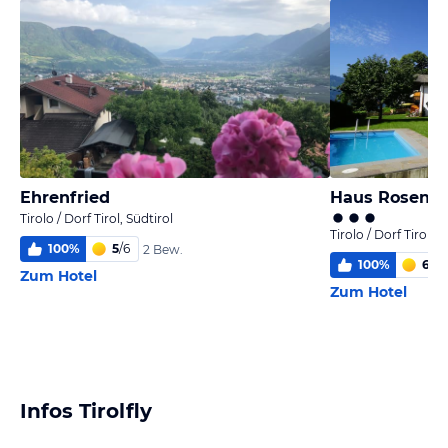
Ehrenfried
Haus Rosenga
Tirolo / Dorf Tirol, Südtirol
Tirolo / Dorf Tirol, S
100
%
5
/
6
2 Bew.
100
%
6,0
/
Zum Hotel
Zum Hotel
Infos Tirolfly