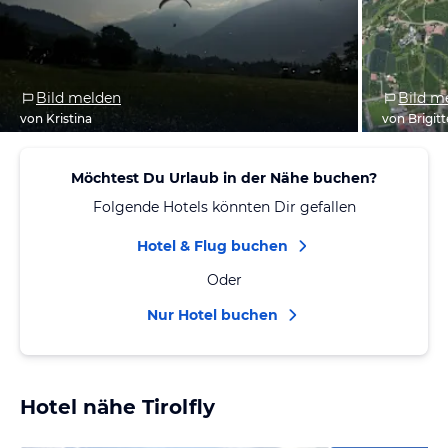
Bild melden
Bild m
von Kristina
von Brigitt
Möchtest Du Urlaub in der Nähe buchen?
Folgende Hotels könnten Dir gefallen
Hotel & Flug buchen
Oder
Nur Hotel buchen
Hotel nähe Tirolfly