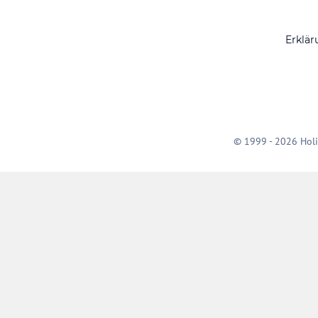
Erklär
© 1999 - 2026 Holi