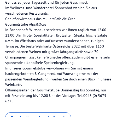
Genuss zu jeder Tageszeit und für jeden Geschmack
Im Wellness- und Wanderhotel Sonnenhof wählen Sie aus
verschiedenen Restaurants.
Genießerwirtshaus das MüllersCafe Alt-Grän
Gourmetstube Alps&Ocean
In Sonnenhofs Wirtshaus servieren wir Ihnen täglich von 12.00 -
21.00 Uhr Tiroler Spezialitäten, Brotzeiten, Steaks, frische Salate
u.v.m. im Wirtshaus oder auf unserer wunderschönen, ruhigen
Terrasse. Die beste Weinkarte Österreichs 2022 mit über 1150
verschiedenen Weinen mit großer Jahrgangstiefe sowie 70
Champagnern lässt keine Wünsche offen. Zudem gibt es eine sehr
spannende alkoholfreie Speisenbegleitung.
In unserer Gourmetstube verwöhnen wir Sie mit einem
haubengekrönten 8-Gangmenü. Auf Wunsch gerne mit der
passenden Weinbegleitung - werfen Sie doch einen Blick in unsere
Weinkarte.
Öffnungszeiten der Gourmetstube Donnerstag bis Sonntag, nur
mit Reservierung bis 12.00 Uhr des Vortages Tel. 0043 (0) 5675
6375