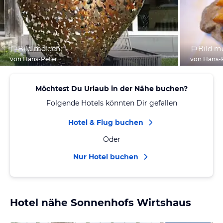
Bild melden
Bild m
von Hans-Peter
von Hans-
Möchtest Du Urlaub in der Nähe buchen?
Folgende Hotels könnten Dir gefallen
Hotel & Flug buchen
Oder
Nur Hotel buchen
Hotel nähe Sonnenhofs Wirtshaus