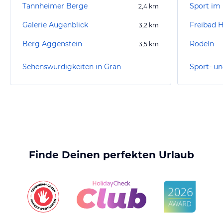
Tannheimer Berge
Sport im 
2,4
km
Galerie Augenblick
Freibad 
3,2
km
Berg Aggenstein
Rodeln
3,5
km
Sehenswürdigkeiten in Grän
Sport- un
Finde Deinen perfekten Urlaub