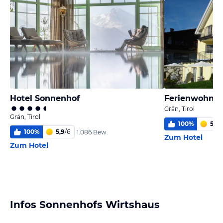
Hotel Sonnenhof
Ferienwohnu
Grän, Tirol
Grän, Tirol
100
%
5,9
/
100
%
5,9
/
6
1.086 Bew.
Zum Hotel
Zum Hotel
Infos Sonnenhofs Wirtshaus