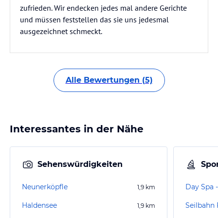
zufrieden. Wir endecken jedes mal andere Gerichte
und müssen feststellen das sie uns jedesmal
ausgezeichnet schmeckt.
Alle Bewertungen (5)
Interessantes in der Nähe
Sehenswürdigkeiten
Spor
Neunerköpfle
1,9
km
Haldensee
Seilbahn 
1,9
km