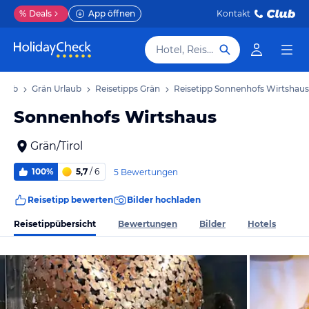
%
Deals
App öffnen
Kontakt
Hotel, Reiseziel
rlaub
Grän Urlaub
Reisetipps Grän
Reisetipp Sonnenhofs Wirtshaus
Sonnenhofs Wirtshaus
Grän/Tirol
100%
5,7
/ 6
5 Bewertungen
Reisetipp bewerten
Bilder hochladen
Reisetippübersicht
Bewertungen
Bilder
Hotels