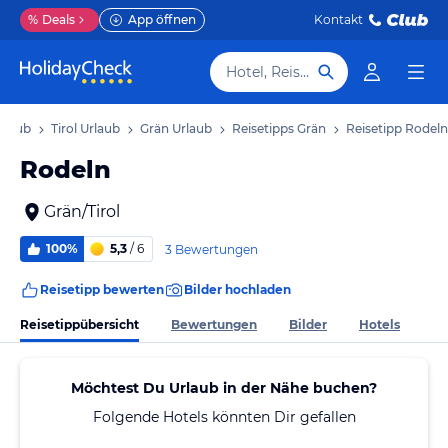
%
Deals
App öffnen
Kontakt
Hotel, Reiseziel
rlaub
Tirol Urlaub
Grän Urlaub
Reisetipps Grän
Reisetipp Rodeln
Rodeln
Grän/Tirol
100%
5,3
/ 6
3 Bewertungen
Reisetipp bewerten
Bilder hochladen
Reisetippübersicht
Bewertungen
Bilder
Hotels
Möchtest Du Urlaub in der Nähe buchen?
Folgende Hotels könnten Dir gefallen