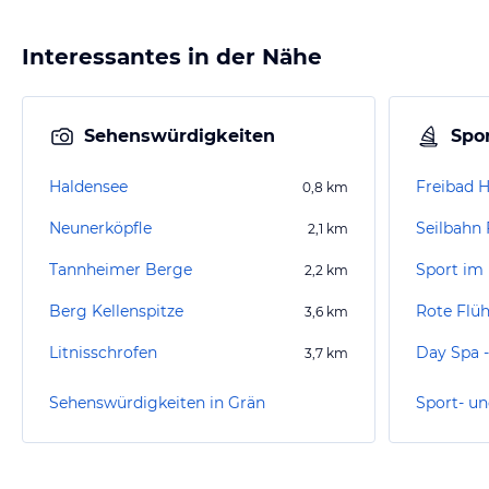
Interessantes in der Nähe
Sehenswürdigkeiten
Spor
Haldensee
Freibad 
0,8
km
Neunerköpfle
Seilbahn 
2,1
km
Tannheimer Berge
Sport im 
2,2
km
Berg Kellenspitze
Rote Flü
3,6
km
Litnisschrofen
3,7
km
Sehenswürdigkeiten in Grän
Sport- un