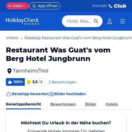
%
Deals
App öffnen
Kontakt
Hotel, Reiseziel
s Tannheim
Reisetipp Restaurant Was Guat's vom Berg Hotel Jungbrunn
Restaurant Was Guat's vom
Berg Hotel Jungbrunn
Tannheim/Tirol
100%
5,5
/ 6
2 Bewertungen
Reisetipp bewerten
Bilder hochladen
Reisetippübersicht
Bewertungen
Bilder
Hotels
Möchtest Du Urlaub in der Nähe buchen?
Folgende Hotels könnten Dir gefallen