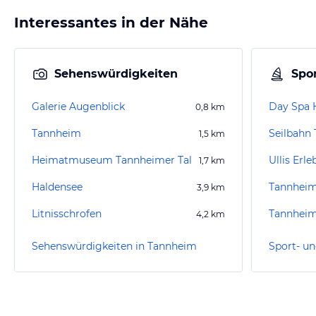
Interessantes in der Nähe
Sehenswürdigkeiten
Spor
Galerie Augenblick
Day Spa 
0,8
km
Tannheim
Seilbahn
1,5
km
Heimatmuseum Tannheimer Tal
Ullis Erle
1,7
km
Haldensee
Tannheim
3,9
km
Litnisschrofen
Tannheim
4,2
km
Sehenswürdigkeiten in Tannheim