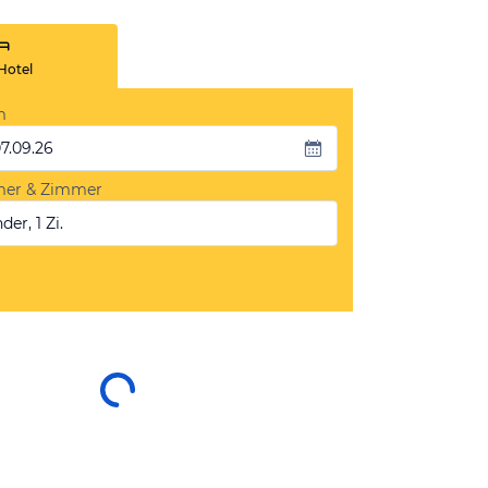
Hotel
m
07.09.26
mer & Zimmer
der, 1 Zi.