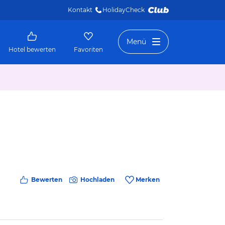
Kontakt
HolidayCheck 
Menü
Hotel bewerten
Favoriten
Bewerten
Hochladen
Merken