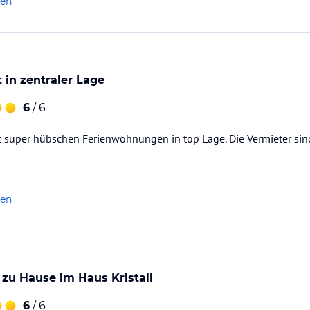
len
 in zentraler Lage
6
/ 6
t super hübschen Ferienwohnungen in top Lage. Die Vermieter sind 
len
zu Hause im Haus Kristall
6
/ 6