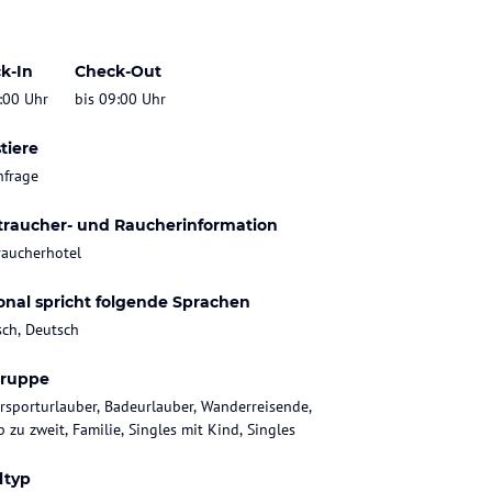
k-In
Check-Out
:00 Uhr
bis 09:00 Uhr
tiere
nfrage
traucher- und Raucherinformation
raucherhotel
onal spricht folgende Sprachen
sch, Deutsch
gruppe
rsporturlauber, Badeurlauber, Wanderreisende,
 zu zweit, Familie, Singles mit Kind, Singles
ltyp