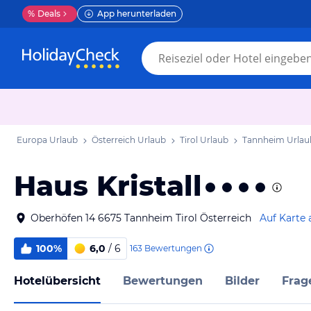
%
Deals
App herunterladen
Europa Urlaub
Österreich Urlaub
Tirol Urlaub
Tannheim Urlau
Haus Kristall
Oberhöfen 14 6675 Tannheim Tirol Österreich
Auf Karte 
100%
6,0
/ 6
163
Bewertungen
Hotelübersicht
Bewertungen
Bilder
Frag