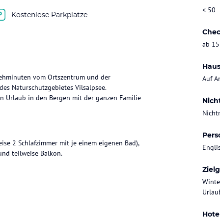
< 50
Kostenlose Parkplätze
Chec
ab 15
Haus
e Gehminuten vom Ortszentrum und der
Auf A
 des Naturschutzgebietes Vilsalpsee.
len Urlaub in den Bergen mit der ganzen Familie
Nich
Nicht
Pers
ise 2 Schlafzimmer mit je einem eigenen Bad),
Engli
nd teilweise Balkon.
Ziel
Winte
Urlaub
Hote