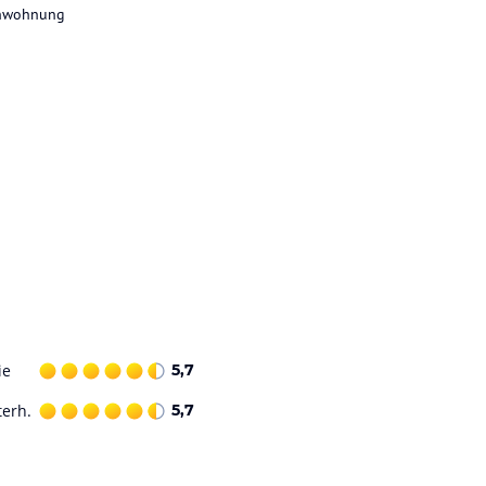
enwohnung
ie
5,7
terh.
5,7