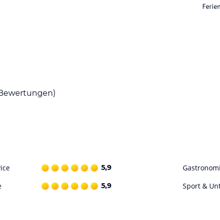
Feri
ataloginformationen. Alle Angaben ohne
uchung die verbindlichen
Angebotsdetails
des
Bewertungen)
ice
5,9
Gastronom
e
5,9
Sport & Un