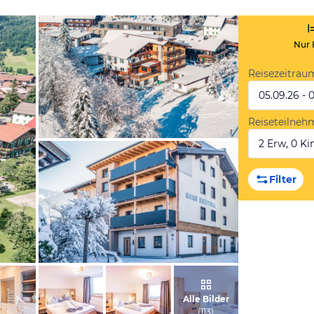
Nur 
Reisezeitrau
05.09.26 - 
Reiseteilneh
2 Erw, 0 Kin
vom Hotelier, Mai 2024
Filter
vom Hotelier, Mai 2024
Alle Bilder
(
113
)