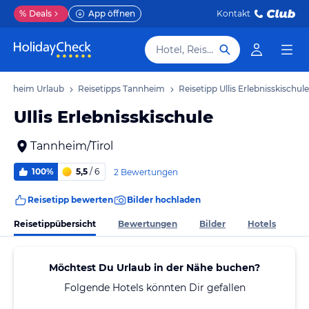
%
Deals
App öffnen
Kontakt
Hotel, Reiseziel
annheim Urlaub
Reisetipps Tannheim
Reisetipp Ullis Erlebnisskischule
Ullis Erlebnisskischule
Tannheim/Tirol
100%
5,5
/ 6
2 Bewertungen
Reisetipp bewerten
Bilder hochladen
Reisetippübersicht
Bewertungen
Bilder
Hotels
Möchtest Du Urlaub in der Nähe buchen?
Folgende Hotels könnten Dir gefallen