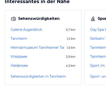
Interessantes in der Nähe
Sehenswürdigkeiten
Spor
Galerie Augenblick
Day Spa 
0,7
km
Tannheim
Seilbahn
1,2
km
Heimatmuseum Tannheimer Tal
Tannheim
1,5
km
Vilsalpsee
Tannheim
3,9
km
Haldensee
Sport im 
4,3
km
Sehenswürdigkeiten in Tannheim