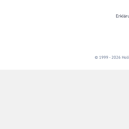
Erklär
© 1999 - 2026 Holi