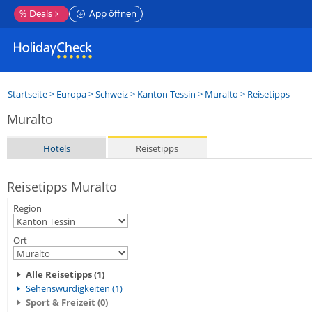
%
Deals
App öffnen
Startseite
>
Europa
>
Schweiz
>
Kanton Tessin
>
Muralto
> Reisetipps
Muralto
Hotels
Reisetipps
Reisetipps Muralto
Region
Ort
Alle Reisetipps (1)
Sehenswürdigkeiten (1)
Sport & Freizeit (0)