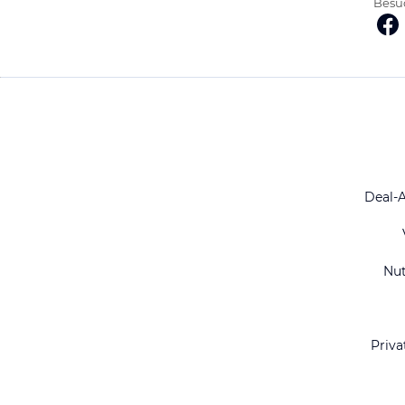
Besuc
Deal-
Nu
Priva