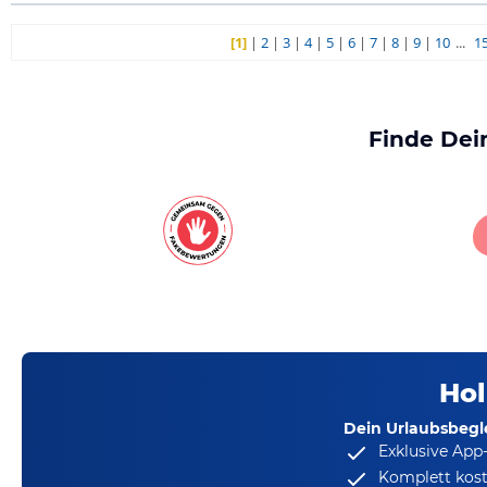
[1]
|
2
|
3
|
4
|
5
|
6
|
7
|
8
|
9
|
10
...
1
Finde Dei
Hol
Dein Urlaubsbegle
Exklusive App
Komplett kost