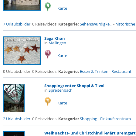
Karte
7 Urlaubsbilder
0 Reisevideos
Kategorie:
Sehenswürdigke...
-
historische 
Saga Khan
in
Mellingen
Karte
0 Urlaubsbilder
0 Reisevideos
Kategorie:
Essen & Trinken
-
Restaurant
Shoppingcenter Shoppi & Tivoli
in
Spreitenbach
Karte
2 Urlaubsbilder
0 Reisevideos
Kategorie:
Shopping
-
Einkaufszentrum
Weihnachts- und Christchindli-Märt Bremgar