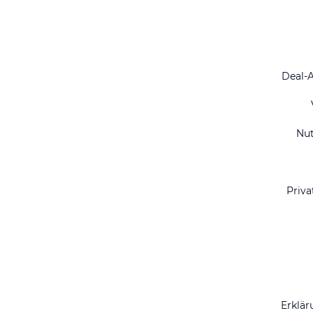
Deal-
Nu
Priva
Erklär