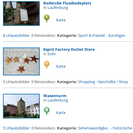
Badstube Flussbadeplatz
in
Laufenburg
Karte
8 Urlaubsbilder
0 Reisevideos
Kategorie:
Sport & Freizeit
-
Sonstiges
Esprit Factory Outlet Store
in
Suhr
Karte
0 Urlaubsbilder
0 Reisevideos
Kategorie:
Shopping
-
Geschäfte / Shop
Wasenturm
in
Laufenburg
Karte
5 Urlaubsbilder
0 Reisevideos
Kategorie:
Sehenswürdigke...
-
historische 