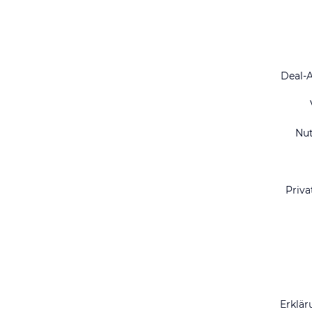
Deal-
Nu
Priva
Erklär