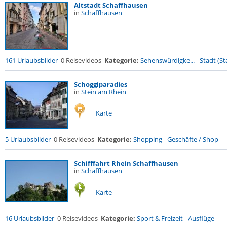
Altstadt Schaffhausen
in
Schaffhausen
161 Urlaubsbilder
0 Reisevideos
Kategorie:
Sehenswürdigke...
-
Stadt (St
Schoggiparadies
in
Stein am Rhein
Karte
5 Urlaubsbilder
0 Reisevideos
Kategorie:
Shopping
-
Geschäfte / Shop
Schifffahrt Rhein Schaffhausen
in
Schaffhausen
Karte
16 Urlaubsbilder
0 Reisevideos
Kategorie:
Sport & Freizeit
-
Ausflüge