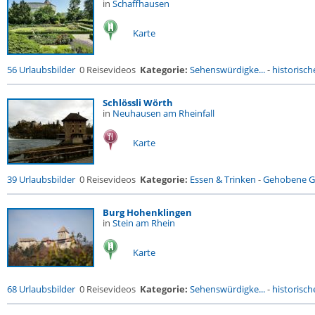
in
Schaffhausen
Karte
56 Urlaubsbilder
0 Reisevideos
Kategorie:
Sehenswürdigke...
-
historische
Schlössli Wörth
in
Neuhausen am Rheinfall
Karte
39 Urlaubsbilder
0 Reisevideos
Kategorie:
Essen & Trinken
-
Gehobene Ga
Burg Hohenklingen
in
Stein am Rhein
Karte
68 Urlaubsbilder
0 Reisevideos
Kategorie:
Sehenswürdigke...
-
historische