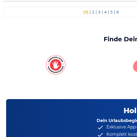
[1]
|
2
|
3
|
4
|
5
|
6
Finde Dei
Hol
Dein Urlaubsbegle
Exklusive App
Komplett kost