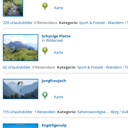
Karte
229 Urlaubsbilder
0 Reisevideos
Kategorie:
Sport & Freizeit
-
Wandern / T
Schynige Platte
in
Wilderswil
Karte
62 Urlaubsbilder
0 Reisevideos
Kategorie:
Sport & Freizeit
-
Wandern / Tr
Jungfraujoch
Karte
155 Urlaubsbilder
1 Reisevideo
Kategorie:
Sehenswürdigke...
-
Berg / Vu
Engstligenalp