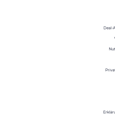
Deal-
Nu
Priva
Erklär