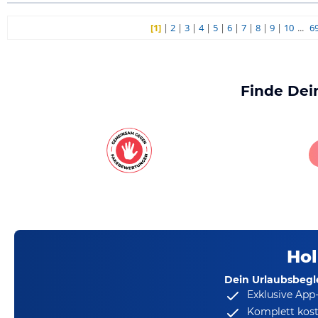
[1]
|
2
|
3
|
4
|
5
|
6
|
7
|
8
|
9
|
10
...
6
Finde Dei
Hol
Dein Urlaubsbegle
Exklusive App
Komplett kost