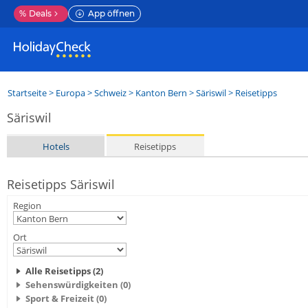
%
Deals
App öffnen
Startseite
>
Europa
>
Schweiz
>
Kanton Bern
>
Säriswil
> Reisetipps
Säriswil
Hotels
Reisetipps
Reisetipps Säriswil
Region
Ort
Alle Reisetipps (2)
Sehenswürdigkeiten (0)
Sport & Freizeit (0)