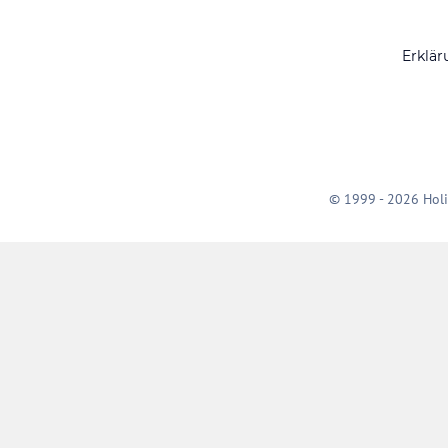
Erklär
© 1999 - 2026 Holi