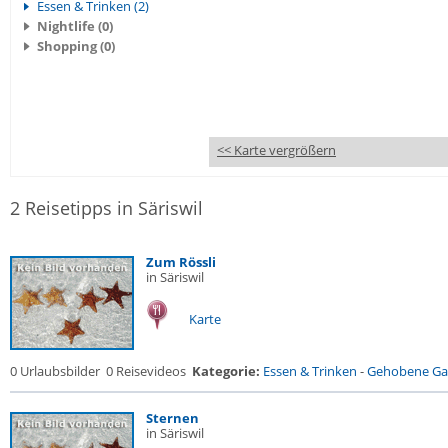
Essen & Trinken (2)
Nightlife (0)
Shopping (0)
<< Karte vergrößern
2 Reisetipps in Säriswil
Zum Rössli
in Säriswil
Karte
0 Urlaubsbilder
0 Reisevideos
Kategorie:
Essen & Trinken
-
Gehobene Gas
Sternen
in Säriswil