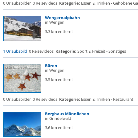
0 Urlaubsbilder
0 Reisevideos
Kategorie:
Essen & Trinken - Gehobene Gas
Wengernalpbahn
in Wengen
3,3 km entfernt
1 Urlaubsbild
0 Reisevideos
Kategorie:
Sport & Freizeit - Sonstiges
Bären
in Wengen
3,5 km entfernt
0 Urlaubsbilder
0 Reisevideos
Kategorie:
Essen & Trinken - Restaurant
Berghaus Männlichen
in Grindelwald
3,6 km entfernt