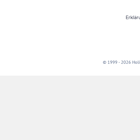
Erklär
© 1999 - 2026 Holi