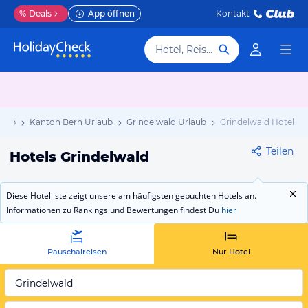
%
Deals
App öffnen
Kontakt
Hotel, Reiseziel
laub
Kanton Bern Urlaub
Grindelwald Urlaub
Grindelwald Hotels
Teilen
Hotels Grindelwald
Diese Hotelliste zeigt unsere am häufigsten gebuchten Hotels an.
Informationen zu Rankings und Bewertungen findest Du
hier
Pauschalreisen
Nur Hotel
Grindelwald