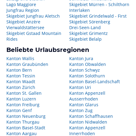
Lago Maggiore
Skigebiet Mürren - Schilthorn
Jungfrau Region
Interlaken
Skigebiet Jungfrau Aletsch
Skigebiet Grindelwald - First
Skigebiet Anzère
Skigebiet Sörenberg
Vierwaldstättersee
Drei-Seen-Land
Skigebiet Gstaad Mountain
Skigebiet Grimentz
Rides
Skigebiet Belalp
Beliebte Urlaubsregionen
Kanton Wallis
Kanton Jura
Kanton Graubünden
Kanton Obwalden
Kanton Bern
Kanton Schwyz
Kanton Tessin
Kanton Solothurn
Kanton Waadt
Kanton Basel-Landschaft
Kanton Zürich
Kanton Uri
Kanton St. Gallen
Kanton Appenzell
Kanton Luzern
Ausserrhoden
Kanton Freiburg
Kanton Glarus
Kanton Genf
Kanton Zug
Kanton Neuenburg
Kanton Schaffhausen
Kanton Thurgau
Kanton Nidwalden
Kanton Basel-Stadt
Kanton Appenzell
Kanton Aargau
Innerrhoden