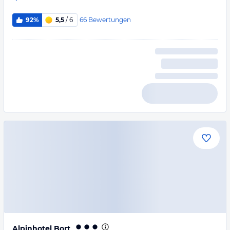
66
Bewertungen
92%
5,5
/ 6
Alpinhotel Bort