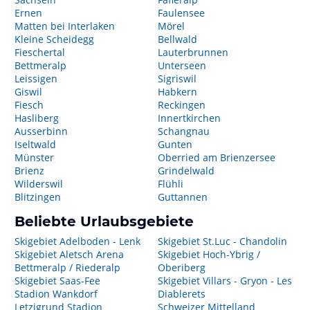
Ernen
Faulensee
Matten bei Interlaken
Mörel
Kleine Scheidegg
Bellwald
Fieschertal
Lauterbrunnen
Bettmeralp
Unterseen
Leissigen
Sigriswil
Giswil
Habkern
Fiesch
Reckingen
Hasliberg
Innertkirchen
Ausserbinn
Schangnau
Iseltwald
Gunten
Münster
Oberried am Brienzersee
Brienz
Grindelwald
Wilderswil
Flühli
Blitzingen
Guttannen
Beliebte Urlaubsgebiete
Skigebiet Adelboden - Lenk
Skigebiet St.Luc - Chandolin
Skigebiet Aletsch Arena
Skigebiet Hoch-Ybrig /
Bettmeralp / Riederalp
Oberiberg
Skigebiet Saas-Fee
Skigebiet Villars - Gryon - Les
Stadion Wankdorf
Diablerets
Letzigrund Stadion
Schweizer Mittelland