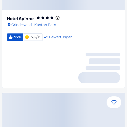
Hotel Spinne
Grindelwald
·
Kanton Bern
45
Bewertungen
97%
5,5
/ 6