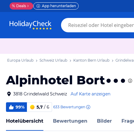
%
Deals
App herunterladen
Europa Urlaub
Schweiz Urlaub
Kanton Bern Urlaub
Grindelwa
Alpinhotel Bort
3818 Grindelwald Schweiz
Auf Karte anzeigen
99%
5,7
/ 6
633
Bewertungen
Hotelübersicht
Bewertungen
Bilder
Frag