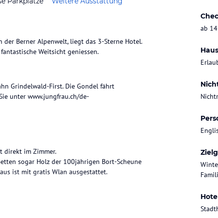
se Parkplätze
Weitere Ausstattung
Chec
ab 14
 der Berner Alpenwelt, liegt das 3-Sterne Hotel.
Haus
fantastische Weitsicht geniessen.
Erlau
Nich
ahn Grindelwald-First. Die Gondel fährt
Sie unter www.jungfrau.ch/de-
Nicht
Pers
Engli
t direkt im Zimmer.
Ziel
Betten sogar Holz der 100jährigen Bort-Scheune
Winte
s ist mit gratis Wlan ausgestattet.
Famil
Hote
Stadt
m modern gestalteten Restaurant zum Verweilen