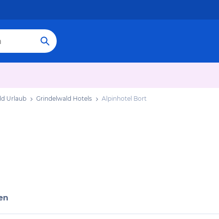
ld Urlaub
Grindelwald Hotels
Alpinhotel Bort
en