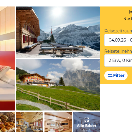
Nur 
Reisezeitrau
04.09.26 - 
Reiseteilneh
2 Erw, 0 Kin
vom Hotelier, März 2009
Filter
vom Hotelier, September 2009
Alle Bilder
(
132
)