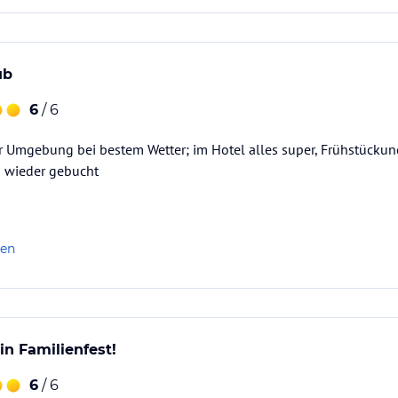
ub
6
/ 6
r Umgebung bei bestem Wetter; im Hotel alles super, Frühstückun
n wieder gebucht
len
ein Familienfest!
6
/ 6