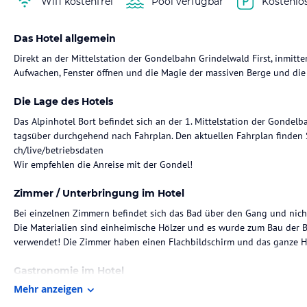
Wifi kostenfrei
Pool verfügbar
Kostenlo
Das Hotel allgemein
Direkt an der Mittelstation der Gondelbahn Grindelwald First, inmitten
Aufwachen, Fenster öffnen und die Magie der massiven Berge und die 
Die Lage des Hotels
Das Alpinhotel Bort befindet sich an der 1. Mittelstation der Gondelb
tagsüber durchgehend nach Fahrplan. Den aktuellen Fahrplan finden 
ch/live/betriebsdaten
Wir empfehlen die Anreise mit der Gondel!
Zimmer / Unterbringung im Hotel
Bei einzelnen Zimmern befindet sich das Bad über den Gang und nich
Die Materialien sind einheimische Hölzer und es wurde zum Bau der 
verwendet! Die Zimmer haben einen Flachbildschirm und das ganze Hau
Gastronomie im Hotel
Mehr anzeigen
Restaurant:
Die warme und gemütliche Atmosphäre im Restaurant Bort lädt in de