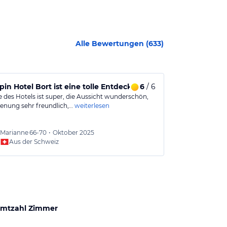
Alle Bewertungen (
633
)
pin Hotel Bort ist eine tolle Entdeckung!
6
/ 6
Alleine auf
e des Hotels ist super, die Aussicht wunderschön,
Rustikal, sehr 
ienung sehr freundlich,…
weiterlesen
Aussicht und se
Marianne
66-70
•
Oktober 2025
Alexan
Aus der Schweiz
mtzahl Zimmer