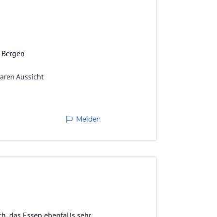
n Bergen
aren Aussicht
Melden
ch, das Essen ebenfalls sehr