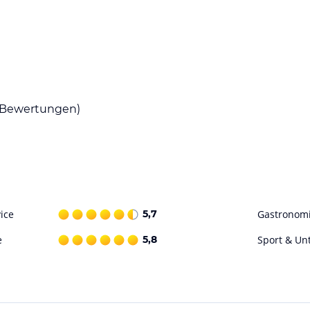
s zu 150 Wandernde und Sonnenanbetende.
etet verschiedene Getränke und Snacks zur
Bewertungen)
en direkt zur Haustür fahren und sparen viel
Skibus mit vielen anderen Wintersportlern
ten Wanderungen auf einfachen oder
le Gegend zu erkundigen.
rampolin, Kletterpark, Rutsche und
ice
5,7
Gastronom
e
5,8
Sport & Un