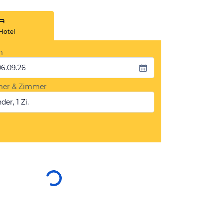
Hotel
m
06.09.26
mer & Zimmer
der, 1 Zi.