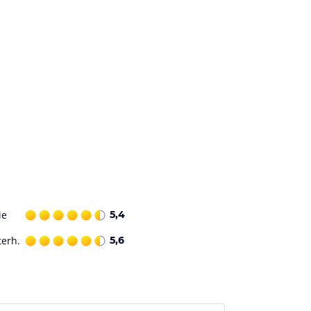
ie
5,4
terh.
5,6