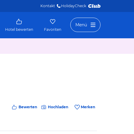
Kontakt
HolidayCheck 
Menü
Hotel bewerten
Favoriten
Bewerten
Hochladen
Merken