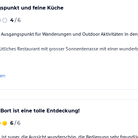
gspunkt und feine Küche
4
/ 6
ls Ausgangspunkt für Wanderungen und Outdoor Aktivitäten in de
ataloginformationen. Alle Angaben ohne
liches Restaurant mit grosser Sonnenterrasse mit einer wunderb
uchung die verbindlichen
Angebotsdetails
des
len
Bort ist eine tolle Entdeckung!
6
/ 6
 ist super, die Aussicht wunderschön, die Bedienung sehr freundli