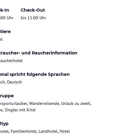
k-In
Check-Out
:00 Uhr
bis 11:00 Uhr
tiere
bt
traucher- und Raucherinformation
raucherhotel
onal spricht folgende Sprachen
sch, Deutsch
gruppe
rsporturlauber, Wanderreisende, Urlaub zu zweit,
ie, Singles mit Kind
ltyp
hotel, Familienhotel, Landhotel, Hotel