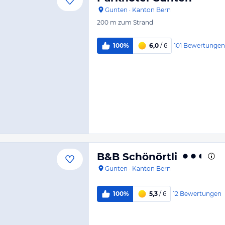
Gunten
·
Kanton Bern
200 m
zum Strand
101
Bewertungen
100%
6,0
/ 6
B&B Schönörtli
Gunten
·
Kanton Bern
12
Bewertungen
100%
5,3
/ 6