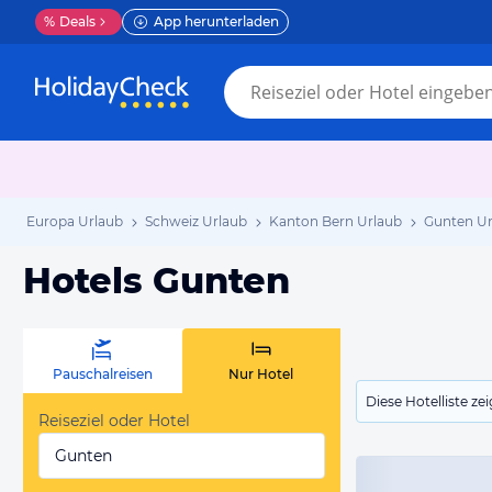
%
Deals
App herunterladen
Europa Urlaub
Schweiz Urlaub
Kanton Bern Urlaub
Gunten Ur
Hotels Gunten
Pauschalreisen
Nur Hotel
Diese Hotelliste z
Reiseziel oder Hotel
Gunten