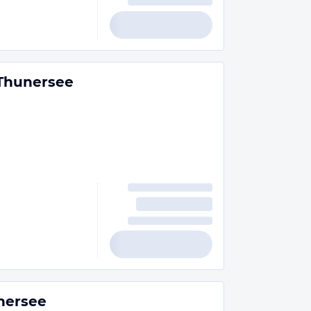
 Thunersee
nersee