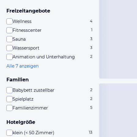
Freizeitangebote
Wellness
4
Fitnesscenter
1
Sauna
3
Wassersport
3
Animation und Unterhaltung
2
Alle 7 anzeigen
Familien
Babybett zustellbar
2
Spielplatz
2
Familienzimmer
5
Hotelgröße
klein (< 50 Zimmer)
13