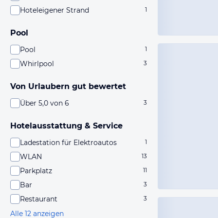
Hoteleigener Strand
1
Pool
Pool
1
Whirlpool
3
Von Urlaubern gut bewertet
Über 5,0 von 6
3
Hotelausstattung & Service
Ladestation für Elektroautos
1
WLAN
13
Parkplatz
11
Bar
3
Restaurant
3
Alle 12 anzeigen