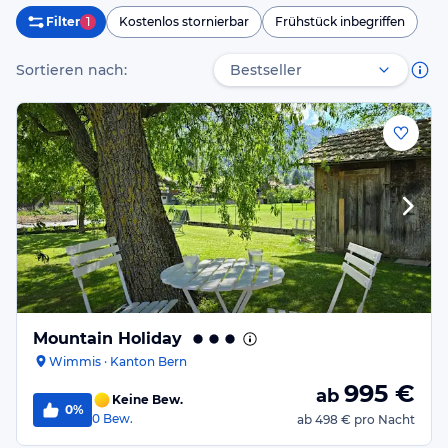
Filter
1
Kostenlos stornierbar
Frühstück inbegriffen
Sortieren nach:
Mountain Holiday
Wimmis · Kanton Bern
995
€
ab
Keine Bew.
0%
0
Bew.
ab
498 €
pro Nacht