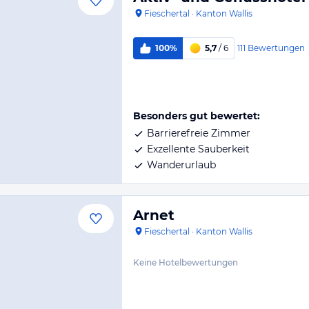
Fieschertal
·
Kanton Wallis
111
Bewertungen
100%
5,7
/ 6
Besonders gut bewertet:
Barrierefreie Zimmer
Exzellente Sauberkeit
Wanderurlaub
Arnet
Fieschertal
·
Kanton Wallis
Keine Hotelbewertungen