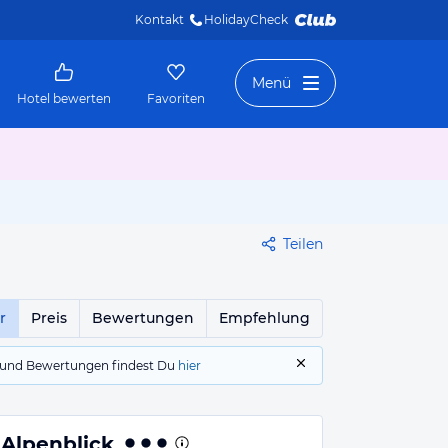
Kontakt
HolidayCheck 
Menü
Hotel bewerten
Favoriten
Teilen
r
Preis
Bewertungen
Empfehlung
gs und Bewertungen findest Du
hier
 Alpenblick