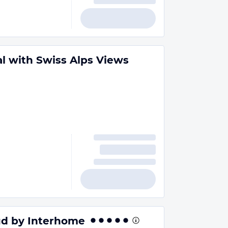
l with Swiss Alps Views
üd by Interhome