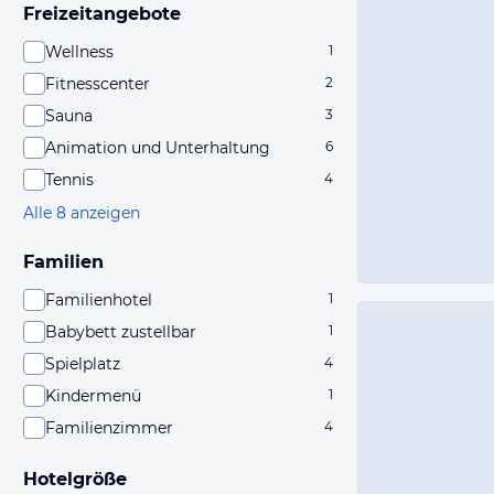
Freizeitangebote
Wellness
1
Fitnesscenter
2
Sauna
3
Animation und Unterhaltung
6
Tennis
4
Alle 8 anzeigen
Familien
Familienhotel
1
Babybett zustellbar
1
Spielplatz
4
Kindermenü
1
Familienzimmer
4
Hotelgröße