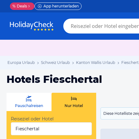
%
Deals
App herunterladen
Europa Urlaub
Schweiz Urlaub
Kanton Wallis Urlaub
Fieschert
Hotels Fieschertal
Pauschalreisen
Nur Hotel
Diese Hotelliste z
Reiseziel oder Hotel
Fieschertal