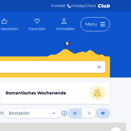
Kontakt
HolidayCheck 
Menü
l bewerten
Favoriten
Anmelden
Romantisches Wochenende
h: