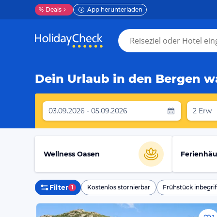
%
Deals
App herunterladen
Dein Urlaub in den Bergen wa
03.09.2026 - 05.09.2026
2 Erw
Wellness Oasen
Ferienhäu
Filter
1
Kostenlos stornierbar
Frühstück inbegrif