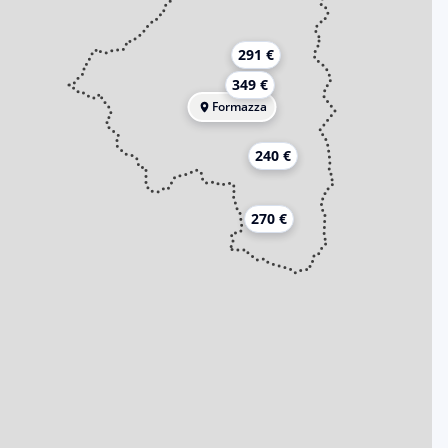
291 €
349 €
Formazza
240 €
270 €