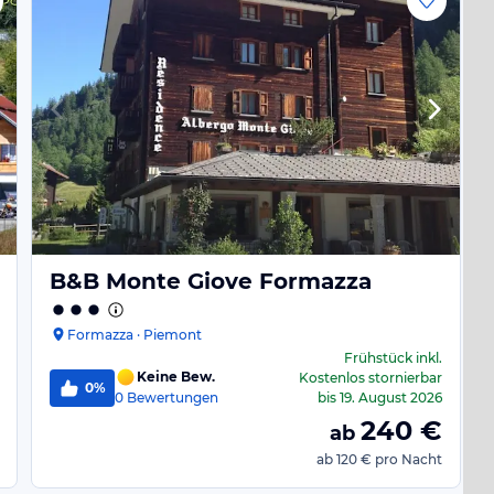
B&B Monte Giove Formazza
Formazza · Piemont
Frühstück
inkl.
Keine Bew.
Kostenlos stornierbar
0%
0
Bewertungen
bis
19. August 2026
240
€
ab
ab
120 €
pro Nacht