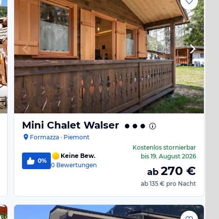
Mini Chalet Walser
Formazza · Piemont
Kostenlos stornierbar
Keine Bew.
bis
19. August 2026
0%
0
Bewertungen
270
€
ab
ab
135 €
pro Nacht