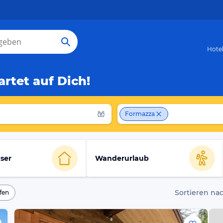
Hote
rtet auf Dich!
Formazza
ser
Wanderurlaub
Sortieren nac
fen