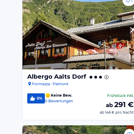
1
Albergo Aalts Dorf
Formazza · Piemont
Keine Bew.
Frühstück
inkl.
0%
0
Bewertungen
291
€
ab
ab
146 €
pro Nacht