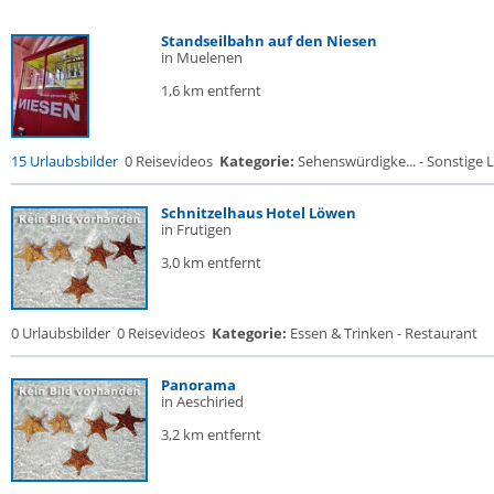
Standseilbahn auf den Niesen
in Muelenen
1,6 km entfernt
15 Urlaubsbilder
0 Reisevideos
Kategorie:
Sehenswürdigke... - Sonstige L
Schnitzelhaus Hotel Löwen
in Frutigen
3,0 km entfernt
0 Urlaubsbilder
0 Reisevideos
Kategorie:
Essen & Trinken - Restaurant
Panorama
in Aeschiried
3,2 km entfernt