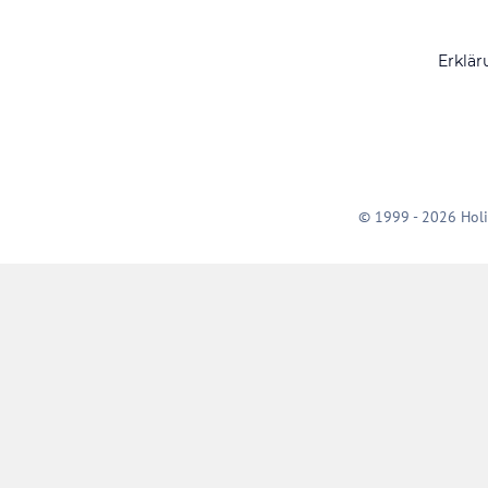
Erklär
© 1999 - 2026 Holi