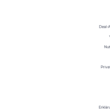
Deal-
Nu
Priva
Erklär