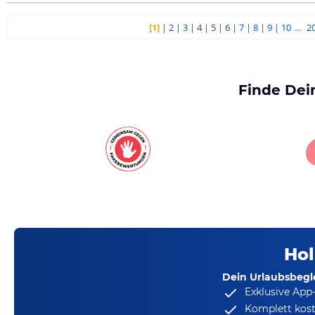
[1]
|
2
|
3
|
4
|
5
|
6
|
7
|
8
|
9
|
10
...
2
Finde Dei
Hol
Dein Urlaubsbegle
Exklusive App
Komplett kost