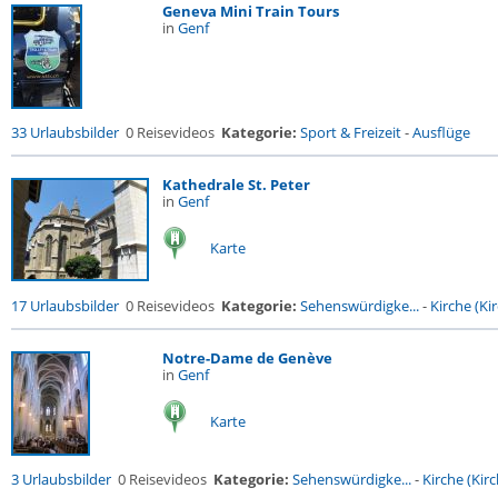
Geneva Mini Train Tours
in
Genf
33 Urlaubsbilder
0 Reisevideos
Kategorie:
Sport & Freizeit
-
Ausflüge
Kathedrale St. Peter
in
Genf
Karte
17 Urlaubsbilder
0 Reisevideos
Kategorie:
Sehenswürdigke...
-
Kirche (Kir
Notre-Dame de Genève
in
Genf
Karte
3 Urlaubsbilder
0 Reisevideos
Kategorie:
Sehenswürdigke...
-
Kirche (Kirc