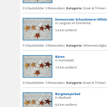
0 Urlaubsbilder
0 Reisevideos
Kategorie:
Essen & Trinken -
Emmentaler Schaukäserei Affol
in Langnau im Emmental
5,4 km entfernt
0 Urlaubsbilder
0 Reisevideos
Kategorie:
Sehenswürdigke.
Bären
in Sumiswald
7,8 km entfernt
0 Urlaubsbilder
0 Reisevideos
Kategorie:
Essen & Trinken 
Bürgisweyerbad
in Madiswil
8,4 km entfernt