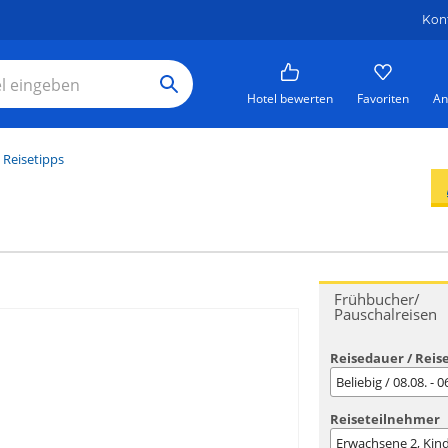
Kon
Hotel bewerten
Favoriten
An
 Reisetipps
Frühbucher/
Pauschalreisen
Reisedauer / Reis
Beliebig / 08.08. - 
Reiseteilnehmer
Erwachsene
2
, Kin