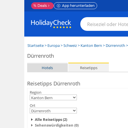
%
Deals
App herunterladen
Startseite
>
Europa
>
Schweiz
>
Kanton Bern
>
Dürrenroth
>
Dürrenroth
Hotels
Reisetipps
Reisetipps Dürrenroth
Region
Ort
Alle Reisetipps (2)
Sehenswürdigkeiten (0)