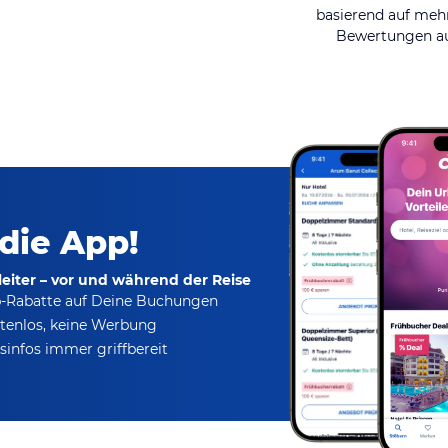
basierend auf mehr
Bewertungen au
 die App!
eiter – vor und während der Reise
p-Rabatte
auf Deine Buchungen
tenlos,
keine Werbung
infos immer griffbereit