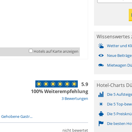
Wissenswertes 
Wetter und Kl
Hotels auf Karte anzeigen
Neue Beiträge
Mietwagen Dü
5.9
Hotel-Charts D
100% Weiterempfehlung
Die 5 Aufsteig
3 Bewertungen
Die 5 Top-bew
Die 5 Preisknü
-
Gehobene Gastr...
Die besten Ho
nicht bewertet