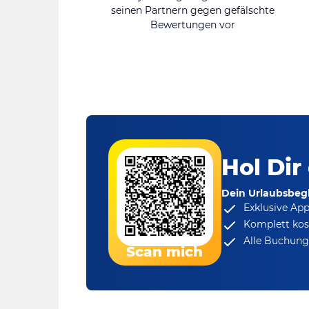
seinen Partnern gegen gefälschte
Bewertungen vor
Hol Dir
Dein Urlaubsbegl
Exklusive Ap
Komplett kos
Alle Buchungs
Scan mich