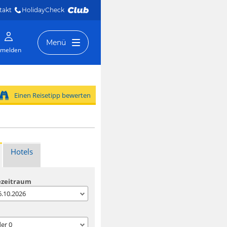
takt
HolidayCheck 
Menü
melden
Einen Reisetipp bewerten
Hotels
ezeitraum
06.10.2026
der
0