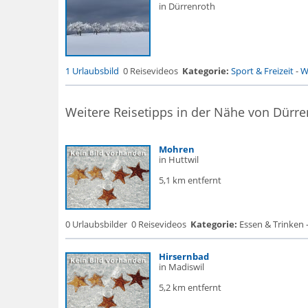
in Dürrenroth
1 Urlaubsbild
0 Reisevideos
Kategorie:
Sport & Freizeit
-
W
Weitere Reisetipps in der Nähe von Dürre
Mohren
in Huttwil
5,1 km entfernt
0 Urlaubsbilder
0 Reisevideos
Kategorie:
Essen & Trinken 
Hirsernbad
in Madiswil
5,2 km entfernt