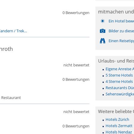
mitmachen und
0 Bewertungen
Ein Hotel bew
andern / Trek...
Bilder zu die
Einen Reiseti
nroth
Urlaubs- und Rei
nicht bewertet
Eigene Anreise
5 Sterne Hotels
0 Bewertungen
4 Sterne Hotels
Restaurants Dü
Sehenswürdigke
- Restaurant
Weitere beliebte 
nicht bewertet
Hotels Zürich
Hotels Zermatt
0 Bewertungen
Hotels Nendaz