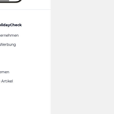
olidayCheck
ternehmen
 Werbung
hemen
 Artikel