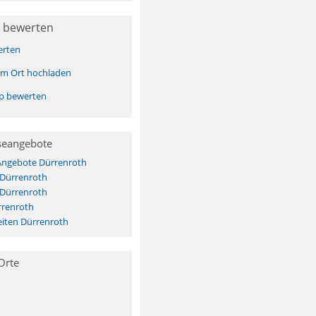
 bewerten
erten
sem Ort hochladen
pp bewerten
seangebote
 Angebote Dürrenroth
 Dürrenroth
 Dürrenroth
rrenroth
iten Dürrenroth
Orte