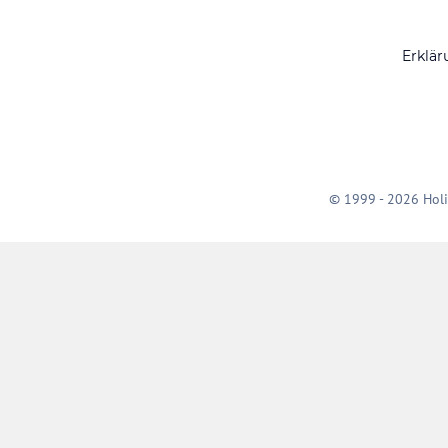
Erklär
© 1999 - 2026 Holi