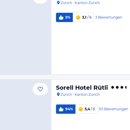
Zürich
·
Kanton Zürich
3
Bewertungen
5%
3,1
/ 6
Sorell Hotel Rütli
Zürich
·
Kanton Zürich
101
Bewertungen
94%
5,4
/ 6