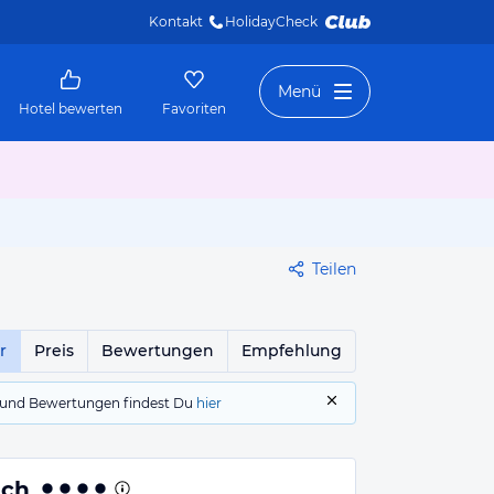
Kontakt
HolidayCheck 
Menü
Hotel bewerten
Favoriten
Teilen
r
Preis
Bewertungen
Empfehlung
gs und Bewertungen findest Du
hier
ich