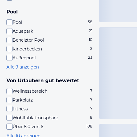
Pool
Pool
58
Aquapark
21
Beheizter Pool
10
Kinderbecken
2
Außenpool
23
Alle 9 anzeigen
Von Urlaubern gut bewertet
Wellnessbereich
7
Parkplatz
7
Fitness
7
Wohlfühlatmosphäre
8
Über 5,0 von 6
108
Alle 10 anzeigen