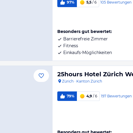
105
Bewertungen
97%
5,5
/ 6
Besonders gut bewertet:
Barrierefreie Zimmer
Fitness
Einkaufs-Möglichkeiten
25hours Hotel Zürich W
Zürich
·
Kanton Zürich
197
Bewertungen
79%
4,9
/ 6
Besonders gut bewertet: