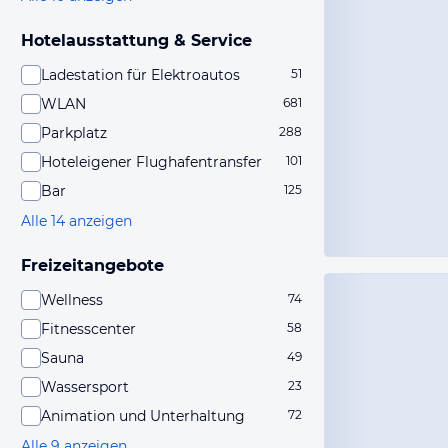
Hotelausstattung & Service
Ladestation für Elektroautos
51
WLAN
681
Parkplatz
288
Hoteleigener Flughafentransfer
101
Bar
125
Alle 14 anzeigen
Freizeitangebote
Wellness
74
Fitnesscenter
58
Sauna
49
Wassersport
23
Animation und Unterhaltung
72
Alle 9 anzeigen