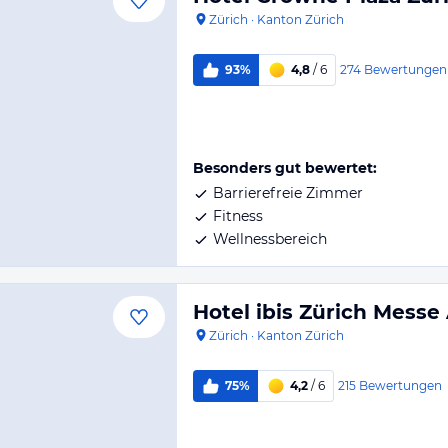
Zürich
·
Kanton Zürich
274
Bewertungen
93%
4,8
/ 6
Besonders gut bewertet:
Barrierefreie Zimmer
Fitness
Wellnessbereich
Hotel ibis Zürich Messe 
Zürich
·
Kanton Zürich
215
Bewertungen
75%
4,2
/ 6