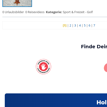
0 Urlaubsbilder
0 Reisevideos
Kategorie:
Sport & Freizeit - Golf
[1]
|
2
|
3
|
4
|
5
|
6
|
7
Finde Dei
Hol