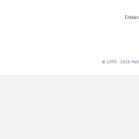
Erklär
© 1999 - 2026 Holi