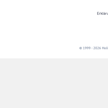
Erklär
© 1999 - 2026 Holi