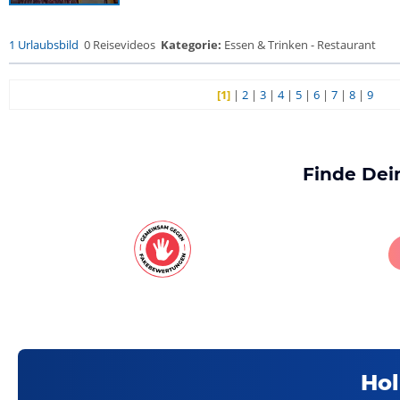
1 Urlaubsbild
0 Reisevideos
Kategorie:
Essen & Trinken - Restaurant
[1]
|
2
|
3
|
4
|
5
|
6
|
7
|
8
|
9
Finde Dei
Hol