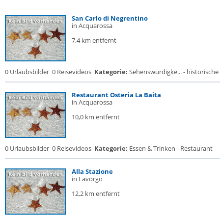
San Carlo di Negrentino
in Acquarossa
7,4 km entfernt
0 Urlaubsbilder
0 Reisevideos
Kategorie:
Sehenswürdigke... - historische 
Restaurant Osteria La Baita
in Acquarossa
10,0 km entfernt
0 Urlaubsbilder
0 Reisevideos
Kategorie:
Essen & Trinken - Restaurant
Alla Stazione
in Lavorgo
12,2 km entfernt