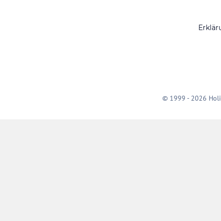
Erklär
© 1999 - 2026 Holi