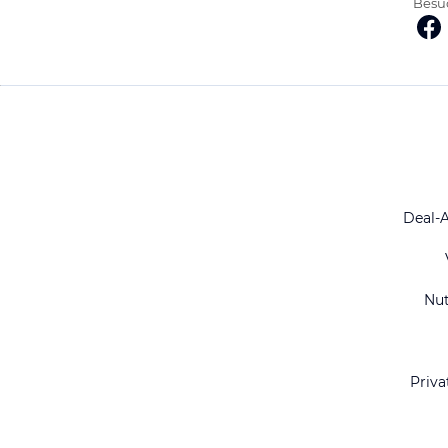
Besuc
Deal-
Nu
Priva