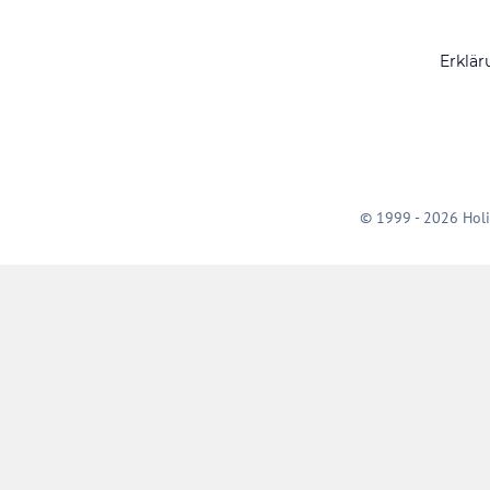
Erklär
© 1999 - 2026 Holi